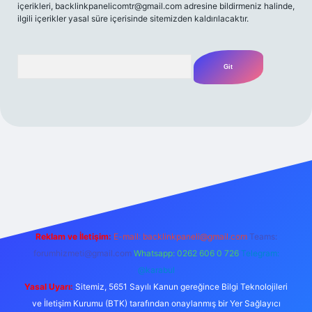
içerikleri,
backlinkpanelicomtr@gmail.com
adresine bildirmeniz halinde,
ilgili içerikler yasal süre içerisinde sitemizden kaldırılacaktır.
Arama
 yeni giriş adresi
Reklam ve İletişim:
E-mail:
backlinkpaneli@gmail.com
Teams:
forumhizmeti@gmail.com
Whatsapp: 0262 606 0 726
Telegram:
@karabul
Yasal Uyarı:
Sitemiz, 5651 Sayılı Kanun gereğince Bilgi Teknolojileri
ve İletişim Kurumu (BTK) tarafından onaylanmış bir Yer Sağlayıcı