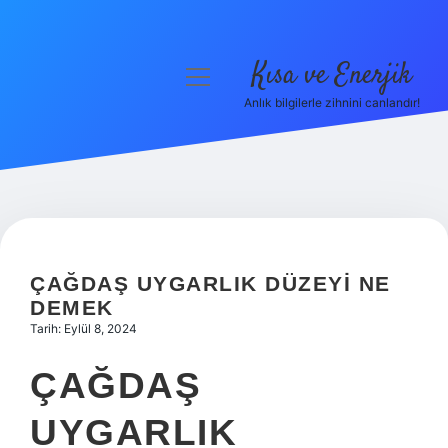
Kısa ve Enerjik
menüyü
aç
Anlık bilgilerle zihnini canlandır!
Anasayfa
Gizlilik Politikası
Yasal Uyarı
Hakkımızda
ÇAĞDAŞ UYGARLIK DÜZEYI NE
DEMEK
Tarih: Eylül 8, 2024
ÇAĞDAŞ
UYGARLIK