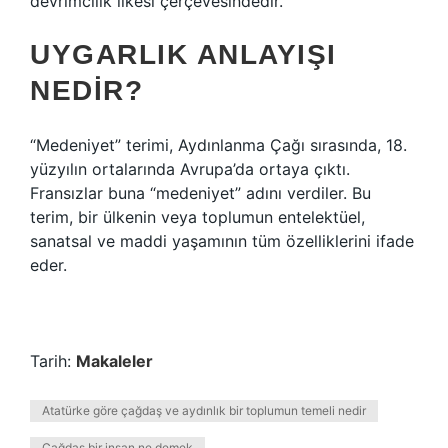
devrimcilik ilkesi çerçevesindedir.
UYGARLIK ANLAYIŞI
NEDIR?
“Medeniyet” terimi, Aydınlanma Çağı sırasında, 18.
yüzyılın ortalarında Avrupa’da ortaya çıktı.
Fransızlar buna “medeniyet” adını verdiler. Bu
terim, bir ülkenin veya toplumun entelektüel,
sanatsal ve maddi yaşamının tüm özelliklerini ifade
eder.
Tarih:
Makaleler
Atatürke göre çağdaş ve aydınlık bir toplumun temeli nedir
Çağdaş bir insan ne demek