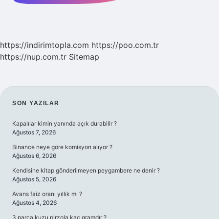
https://indirimtopla.com
https://poo.com.tr
https://nup.com.tr
Sitemap
SIDEBAR
SON YAZILAR
Kapalılar kimin yanında açık durabilir ?
Ağustos 7, 2026
Binance neye göre komisyon alıyor ?
Ağustos 6, 2026
Kendisine kitap gönderilmeyen peygambere ne denir ?
Ağustos 5, 2026
Avans faiz oranı yıllık mı ?
Ağustos 4, 2026
3 parça kuzu pirzola kaç gramdır ?