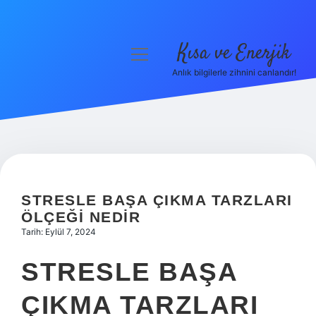
Kısa ve Enerjik
menüyü
aç
Anlık bilgilerle zihnini canlandır!
Anasayfa
Gizlilik Politikası
Yasal Uyarı
Hakkımızda
STRESLE BAŞA ÇIKMA TARZLARI
ÖLÇEĞI NEDIR
Tarih: Eylül 7, 2024
STRESLE BAŞA
ÇIKMA TARZLARI