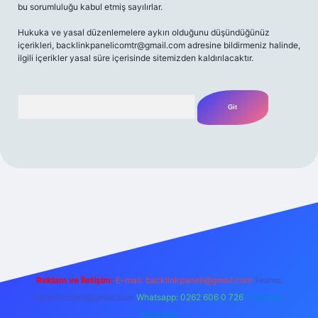
bu sorumluluğu kabul etmiş sayılırlar.
Hukuka ve yasal düzenlemelere aykırı olduğunu düşündüğünüz
içerikleri,
backlinkpanelicomtr@gmail.com
adresine bildirmeniz halinde,
ilgili içerikler yasal süre içerisinde sitemizden kaldırılacaktır.
Arama
resi
Reklam ve İletişim:
E-mail:
backlinkpaneli@gmail.com
Teams:
forumhizmeti@gmail.com
Whatsapp: 0262 606 0 726
Telegram:
@karabul