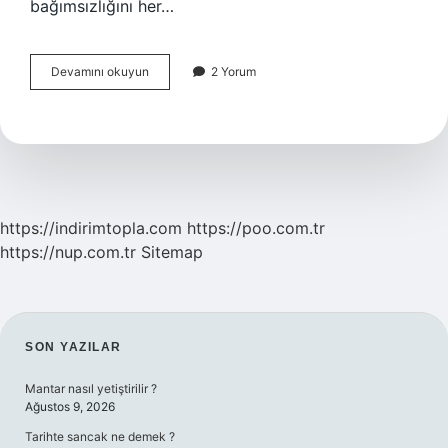
bağımsızlığını her…
Çağdaş
Devamını okuyun
2 Yorum
Uygarlık
Düzeyi
Ne
Demek
https://indirimtopla.com
https://poo.com.tr
https://nup.com.tr
Sitemap
SIDEBAR
SON YAZILAR
Mantar nasıl yetiştirilir ?
Ağustos 9, 2026
Tarihte sancak ne demek ?