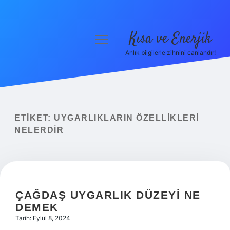
Kısa ve Enerjik
menüyü
aç
Anlık bilgilerle zihnini canlandır!
Anasayfa
Gizlilik Politikası
Yasal Uyarı
ETIKET:
UYGARLIKLARIN ÖZELLIKLERI
NELERDIR
Hakkımızda
ÇAĞDAŞ UYGARLIK DÜZEYI NE
DEMEK
Tarih: Eylül 8, 2024