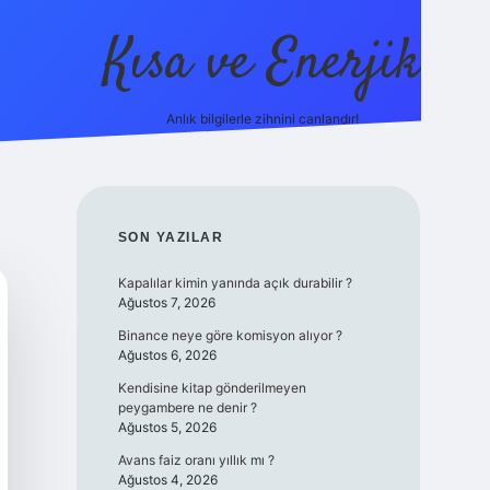
Kısa ve Enerjik
Anlık bilgilerle zihnini canlandır!
ilbet yeni giriş adresi
SIDEBAR
SON YAZILAR
Kapalılar kimin yanında açık durabilir ?
Ağustos 7, 2026
Binance neye göre komisyon alıyor ?
Ağustos 6, 2026
Kendisine kitap gönderilmeyen
peygambere ne denir ?
Ağustos 5, 2026
Avans faiz oranı yıllık mı ?
Ağustos 4, 2026