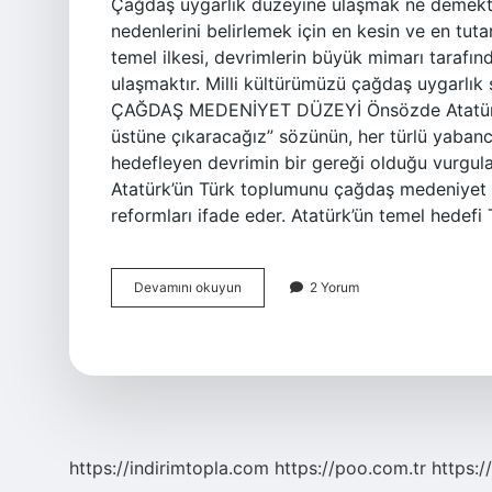
Çağdaş uygarlık düzeyine ulaşmak ne demekt
nedenlerini belirlemek için en kesin ve en tut
temel ilkesi, devrimlerin büyük mimarı tarafı
ulaşmaktır. Milli kültürümüzü çağdaş uygarlı
ÇAĞDAŞ MEDENİYET DÜZEYİ Önsözde Atatürk’ü
üstüne çıkaracağız” sözünün, her türlü yabanc
hedefleyen devrimin bir gereği olduğu vurgu
Atatürk’ün Türk toplumunu çağdaş medeniyet s
reformları ifade eder. Atatürk’ün temel hedefi 
Çağdaş
Devamını okuyun
2 Yorum
Uygarlık
Düzeyi
Ne
Demek
https://indirimtopla.com
https://poo.com.tr
https:/