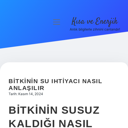
Kısa ve Enerjik
menüyü
aç
Anlık bilgilerle zihnini canlandır!
Anasayfa
Gizlilik Politikası
Yasal Uyarı
Hakkımızda
BITKININ SU IHTIYACI NASIL
ANLAŞILIR
Tarih: Kasım 14, 2024
BITKININ SUSUZ
KALDIĞI NASIL