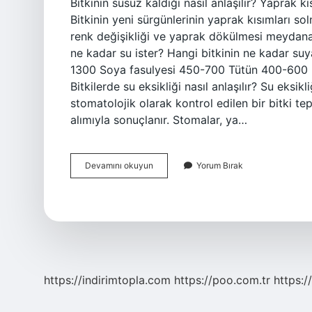
Bitkinin susuz kaldığı nasıl anlaşılır? Yaprak 
Bitkinin yeni sürgünlerinin yaprak kısımları s
renk değişikliği ve yaprak dökülmesi meydana g
ne kadar su ister? Hangi bitkinin ne kadar suy
1300 Soya fasulyesi 450-700 Tütün 400-600 
Bitkilerde su eksikliği nasıl anlaşılır? Su eksi
stomatolojik olarak kontrol edilen bir bitki te
alımıyla sonuçlanır. Stomalar, ya…
Bitkinin
Devamını okuyun
Yorum Bırak
Su
Ihtiyacı
Nasıl
Anlaşılır
https://indirimtopla.com
https://poo.com.tr
https:/