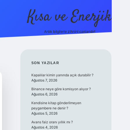
Kısa ve Enerjik
Anlık bilgilerle zihnini canlandır!
ilbet yeni giriş adre
SIDEBAR
SON YAZILAR
Kapalılar kimin yanında açık durabilir ?
Ağustos 7, 2026
Binance neye göre komisyon alıyor ?
Ağustos 6, 2026
Kendisine kitap gönderilmeyen
peygambere ne denir ?
Ağustos 5, 2026
Avans faiz oranı yıllık mı ?
Ağustos 4, 2026