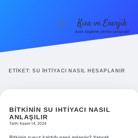
Kısa ve Enerjik
menüyü
aç
Anlık bilgilerle zihnini canlandır!
Anasayfa
Gizlilik Politikası
Yasal Uyarı
ETIKET:
SU IHTIYACI NASIL HESAPLANIR
Hakkımızda
BITKININ SU IHTIYACI NASIL
ANLAŞILIR
Tarih: Kasım 14, 2024
Bitkinin susuz kaldığı nasıl anlaşılır? Yaprak