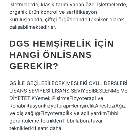
işletmelerde, klasik tarım yapan özel işletmelerde,
organik ürün kontrol ve sertifikasyon
kuruluşlarında, çiftçi örgütlerinde tekniker olarak
çalışabilmektedirler.
DGS HEMŞIRELIK IÇIN
HANGI ÖNLISANS
GEREKIR?
GS İLE GEÇİLEBİLECEK MESLEKİ OKUL DERSLERİ
LİSANS SEVİYESİ LİSANS SEVİYESİBESLENME VE
DİYETETİKYemek PişirmeFizyoterapi ve
RehabilitasyonFizyoterapiHemşirelikAnesteziAğız
ve diş sağlığıFizyoterapiİlk ve acil yardımTıbbi
görüntüleme teknikleriTıbbi laboratuvar
teknikleri41 satır daha