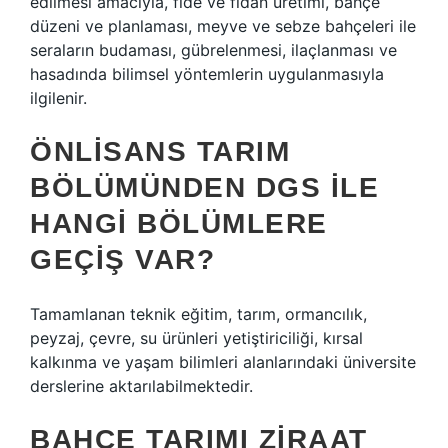
edilmesi amacıyla, fide ve fidan üretimi, bahçe
düzeni ve planlaması, meyve ve sebze bahçeleri ile
seraların budaması, gübrelenmesi, ilaçlanması ve
hasadında bilimsel yöntemlerin uygulanmasıyla
ilgilenir.
ÖNLISANS TARIM
BÖLÜMÜNDEN DGS ILE
HANGI BÖLÜMLERE
GEÇIŞ VAR?
Tamamlanan teknik eğitim, tarım, ormancılık,
peyzaj, çevre, su ürünleri yetiştiriciliği, kırsal
kalkınma ve yaşam bilimleri alanlarındaki üniversite
derslerine aktarılabilmektedir.
BAHÇE TARIMI ZIRAAT