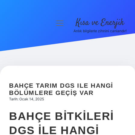
Kısa ve Enerjik
menüyü
aç
Anlık bilgilerle zihnini canlandır!
Anasayfa
Gizlilik Politikası
Yasal Uyarı
Hakkımızda
BAHÇE TARIM DGS ILE HANGI
BÖLÜMLERE GEÇIŞ VAR
Tarih: Ocak 14, 2025
BAHÇE BITKILERI
DGS ILE HANGI