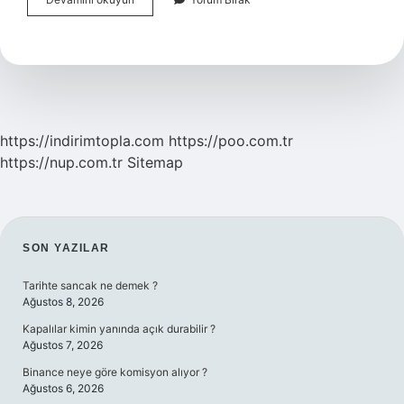
Tarım
Dgs
Ile
Hangi
Bölümlere
Geçiş
Var
https://indirimtopla.com
https://poo.com.tr
https://nup.com.tr
Sitemap
SIDEBAR
SON YAZILAR
Tarihte sancak ne demek ?
Ağustos 8, 2026
Kapalılar kimin yanında açık durabilir ?
Ağustos 7, 2026
Binance neye göre komisyon alıyor ?
Ağustos 6, 2026