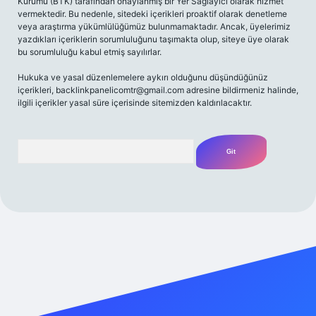
Kurumu (BTK) tarafından onaylanmış bir Yer Sağlayıcı olarak hizmet
vermektedir. Bu nedenle, sitedeki içerikleri proaktif olarak denetleme
veya araştırma yükümlülüğümüz bulunmamaktadır. Ancak, üyelerimiz
yazdıkları içeriklerin sorumluluğunu taşımakta olup, siteye üye olarak
bu sorumluluğu kabul etmiş sayılırlar.
Hukuka ve yasal düzenlemelere aykırı olduğunu düşündüğünüz
içerikleri,
backlinkpanelicomtr@gmail.com
adresine bildirmeniz halinde,
ilgili içerikler yasal süre içerisinde sitemizden kaldırılacaktır.
Arama
iriş adresi