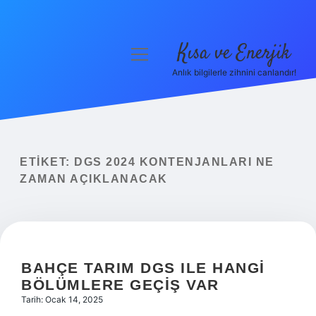
Kısa ve Enerjik
menüyü
aç
Anlık bilgilerle zihnini canlandır!
Anasayfa
Gizlilik Politikası
Yasal Uyarı
ETIKET:
DGS 2024 KONTENJANLARI NE
ZAMAN AÇIKLANACAK
Hakkımızda
BAHÇE TARIM DGS ILE HANGI
BÖLÜMLERE GEÇIŞ VAR
Tarih: Ocak 14, 2025