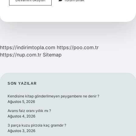
Tarım
Dgs
Ile
Hangi
Bölümlere
Geçiş
Var
https://indirimtopla.com
https://poo.com.tr
https://nup.com.tr
Sitemap
SIDEBAR
SON YAZILAR
Kendisine kitap gönderilmeyen peygambere ne denir ?
Ağustos 5, 2026
Avans faiz oranı yıllık mı ?
Ağustos 4, 2026
3 parça kuzu pirzola kaç gramdır ?
Ağustos 3, 2026