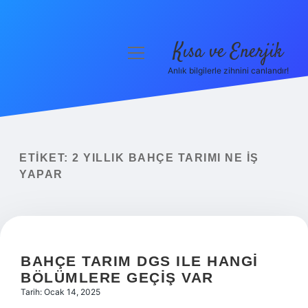
Kısa ve Enerjik
menüyü
aç
Anlık bilgilerle zihnini canlandır!
Anasayfa
Gizlilik Politikası
Yasal Uyarı
ETIKET:
2 YILLIK BAHÇE TARIMI NE IŞ
YAPAR
Hakkımızda
BAHÇE TARIM DGS ILE HANGI
BÖLÜMLERE GEÇIŞ VAR
Tarih: Ocak 14, 2025