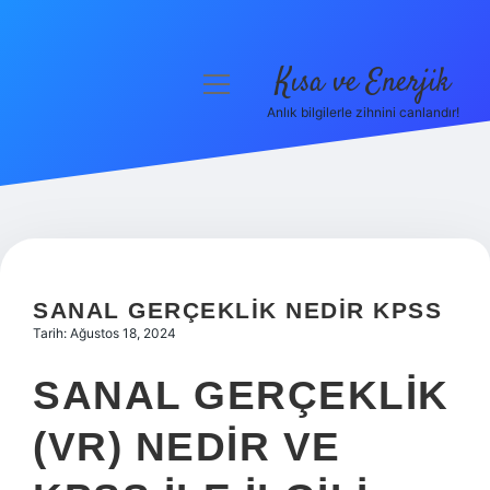
Kısa ve Enerjik
menüyü
aç
Anlık bilgilerle zihnini canlandır!
Anasayfa
Gizlilik Politikası
Yasal Uyarı
Hakkımızda
SANAL GERÇEKLIK NEDIR KPSS
Tarih: Ağustos 18, 2024
SANAL GERÇEKLIK
(VR) NEDIR VE