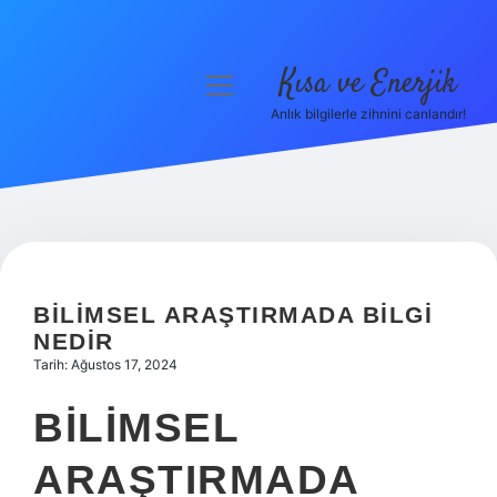
Kısa ve Enerjik
menüyü
aç
Anlık bilgilerle zihnini canlandır!
Anasayfa
Gizlilik Politikası
Yasal Uyarı
Hakkımızda
BILIMSEL ARAŞTIRMADA BILGI
NEDIR
Tarih: Ağustos 17, 2024
BILIMSEL
ARAŞTIRMADA