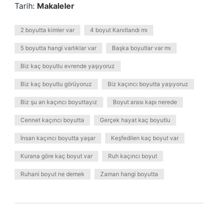
Tarih:
Makaleler
2 boyutta kimler var
4 boyut Kanıtlandı mı
5 boyutta hangi varlıklar var
Başka boyutlar var mı
Biz kaç boyutlu evrende yaşıyoruz
Biz kaç boyutlu görüyoruz
Biz kaçıncı boyutta yaşıyoruz
Biz şu an kaçıncı boyuttayız
Boyut arası kapı nerede
Cennet kaçıncı boyutta
Gerçek hayat kaç boyutlu
İnsan kaçıncı boyutta yaşar
Keşfedilen kaç boyut var
Kurana göre kaç boyut var
Ruh kaçıncı boyut
Ruhani boyut ne demek
Zaman hangi boyutta