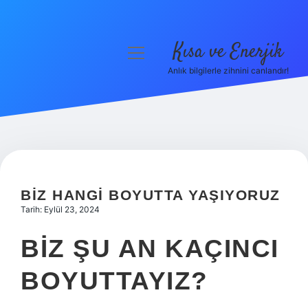
Kısa ve Enerjik
menüyü
aç
Anlık bilgilerle zihnini canlandır!
Anasayfa
Gizlilik Politikası
Yasal Uyarı
Hakkımızda
BIZ HANGI BOYUTTA YAŞIYORUZ
Tarih: Eylül 23, 2024
BIZ ŞU AN KAÇINCI
BOYUTTAYIZ?