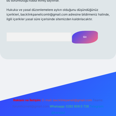
bu sorumluluğu kabul etmiş sayılırlar.
Hukuka ve yasal düzenlemelere aykırı olduğunu düşündüğünüz
içerikleri,
backlinkpanelicomtr@gmail.com
adresine bildirmeniz halinde,
ilgili içerikler yasal süre içerisinde sitemizden kaldırılacaktır.
Arama
riş adresi
Reklam ve İletişim:
E-mail:
backlinkpaneli@gmail.com
Teams:
forumhizmeti@gmail.com
Whatsapp: 0262 606 0 726
Telegram:
@karabul