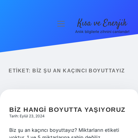
Kısa ve Enerjik
menüyü
aç
Anlık bilgilerle zihnini canlandır!
Anasayfa
Gizlilik Politikası
Yasal Uyarı
ETIKET:
BIZ ŞU AN KAÇINCI BOYUTTAYIZ
Hakkımızda
BIZ HANGI BOYUTTA YAŞIYORUZ
Tarih: Eylül 23, 2024
Biz şu an kaçıncı boyuttayız? Miktarların etiketi
yoktur, 1 ve 5 miktarlarına sahip değiliz.