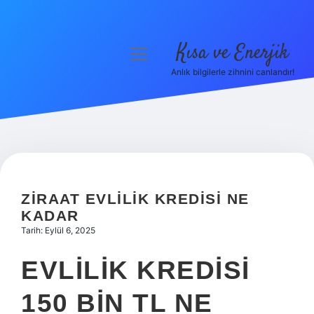
Kısa ve Enerjik
menüyü
aç
Anlık bilgilerle zihnini canlandır!
Anasayfa
Gizlilik Politikası
Yasal Uyarı
Hakkımızda
ZIRAAT EVLILIK KREDISI NE
KADAR
Tarih: Eylül 6, 2025
EVLILIK KREDISI
150 BIN TL NE