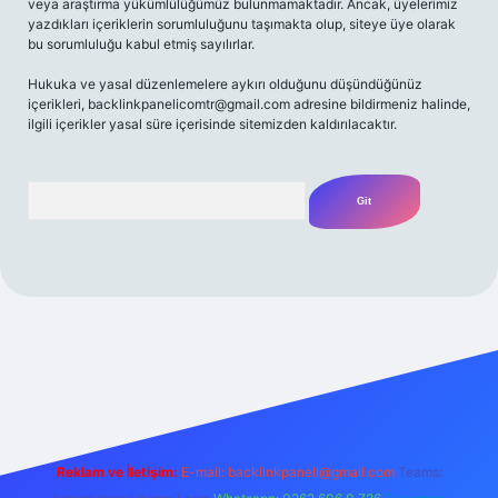
veya araştırma yükümlülüğümüz bulunmamaktadır. Ancak, üyelerimiz
yazdıkları içeriklerin sorumluluğunu taşımakta olup, siteye üye olarak
bu sorumluluğu kabul etmiş sayılırlar.
Hukuka ve yasal düzenlemelere aykırı olduğunu düşündüğünüz
içerikleri,
backlinkpanelicomtr@gmail.com
adresine bildirmeniz halinde,
ilgili içerikler yasal süre içerisinde sitemizden kaldırılacaktır.
Arama
si
Reklam ve İletişim:
E-mail:
backlinkpaneli@gmail.com
Teams: