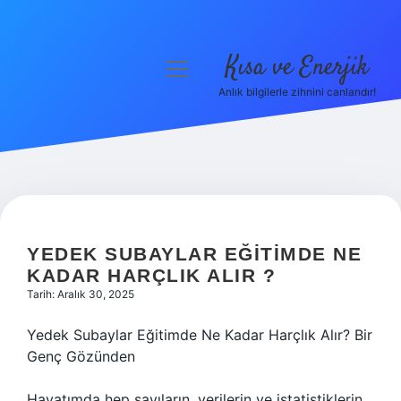
Kısa ve Enerjik
menüyü
aç
Anlık bilgilerle zihnini canlandır!
Anasayfa
Gizlilik Politikası
Yasal Uyarı
Hakkımızda
YEDEK SUBAYLAR EĞITIMDE NE
KADAR HARÇLIK ALIR ?
Tarih: Aralık 30, 2025
Yedek Subaylar Eğitimde Ne Kadar Harçlık Alır? Bir
Genç Gözünden
Hayatımda hep sayıların, verilerin ve istatistiklerin