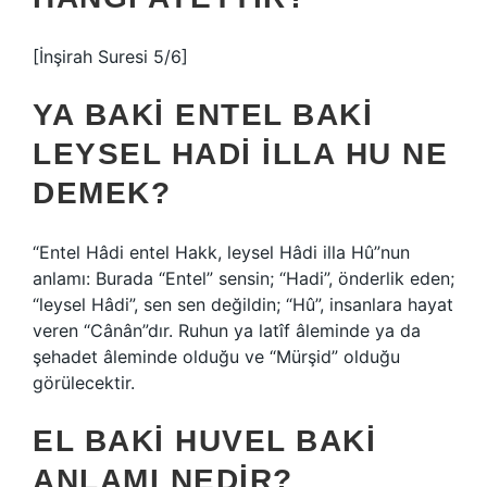
[İnşirah Suresi 5/6]
YA BAKI ENTEL BAKI
LEYSEL HADI İLLA HU NE
DEMEK?
“Entel Hâdi entel Hakk, leysel Hâdi illa Hû”nun
anlamı: Burada “Entel” sensin; “Hadi”, önderlik eden;
“leysel Hâdi”, sen sen değildin; “Hû”, insanlara hayat
veren “Cânân”dır. Ruhun ya latîf âleminde ya da
şehadet âleminde olduğu ve “Mürşid” olduğu
görülecektir.
EL BAKI HUVEL BAKI
ANLAMI NEDIR?