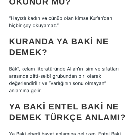
OKUNUR MU?
“Hayızlı kadın ve cünüp olan kimse Kur’an’dan
hiçbir şey okuyamaz.”
KURANDA YA BAKI NE
DEMEK?
Bâkî, kelam literatüründe Allah’ın isim ve sıfatları
arasında zâtî-selbî grubundan biri olarak
değerlendirilir ve “varlığının sonu olmayan”
anlamına gelir.
YA BAKI ENTEL BAKI NE
DEMEK TÜRKÇE ANLAMI?
Ya Baki ebedi hayat anlamına gelirken, Entel Baki