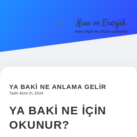
Kısa ve Enerjik
menüyü
aç
Anlık bilgilerle zihnini canlandır!
Anasayfa
Gizlilik Politikası
Yasal Uyarı
Hakkımızda
YA BAKI NE ANLAMA GELIR
Tarih: Ekim 21, 2024
YA BAKI NE IÇIN
OKUNUR?