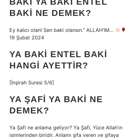
BÂKÎ YA BAKI ENTEL
BAKI NE DEMEK?
Ey kalıcı olan! Sen baki olansın.” ALLAH’IM…
19 Şubat 2024
YA BAKI ENTEL BAKI
HANGI AYETTIR?
[İnşirah Suresi 5/6]
YA ŞAFI YA BAKI NE
DEMEK?
Ya Şafi ne anlama geliyor? Ya Şafi, Yüce Allah’ın
isimlerinden biridir. Anlamı şifa veren ve şifaya