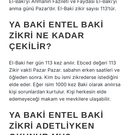
El-Baki’yi Anmanın Fazileti ve Faydası El-Baki’yi
anma günü Pazar’dır. El-Baki zikir sayısı 113’tür.
YA BAKI ENTEL BAKI
ZIKRI NE KADAR
ÇEKILIR?
El-Baki her gün 113 kez anılır. Ebced değeri 113
Zikir vakti Pazar Pazar. sabahın erken saatleri ve
öğleden sonra. Kim bu ismi zikrederse istediğini
elde eder. Eğer isim 1000 kez Baki olarak anılırsa
kişi sorunlardan kurtulur. Kişi herkesin elde
edemeyeceği makam ve mevkilere ulaşabilir.
YA BAKI ENTEL BAKI
ZIKRI ADETLIYKEN