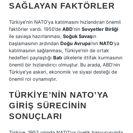
SAĞLAYAN FAKTÖRLER
Türkiye’nin NATO’ya katılmasını hızlandıran önemli
faktörler vardı. 1950’de
ABD
‘nin
Sovyetler Birliği
ile savaşa hazırlanması,
Soğuk Savaş
ın
başlamasının ardından
Doğu Avrupa
‘nın
NATO
‘ya
katılmasının sağlanması, Türkiye’nin de ortak
hedefleri paylaştığı
Batı
ülkelerle ittifak kurmasının
önemli bir hızlandırıcı olmuştur. Bu arada, ABD’nin
Türkiye’ye askeri, ekonomik ve siyasi desteği de
önemli rol oynamıştır.
TÜRKIYE’NIN NATO’YA
GIRIŞ SÜRECININ
SONUÇLARI
Türkiye, 1952 yılında NATO’ya üyelik başvurusunda