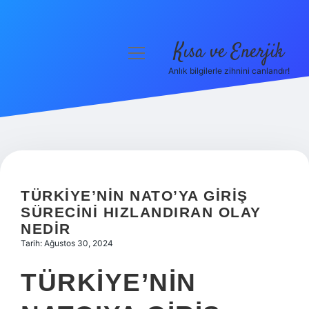
Kısa ve Enerjik
menüyü
aç
Anlık bilgilerle zihnini canlandır!
Anasayfa
Gizlilik Politikası
Yasal Uyarı
Hakkımızda
TÜRKIYE’NIN NATO’YA GIRIŞ
SÜRECINI HIZLANDIRAN OLAY
NEDIR
Tarih: Ağustos 30, 2024
TÜRKIYE’NIN