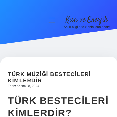
Kısa ve Enerjik
menüyü
aç
Anlık bilgilerle zihnini canlandır!
Anasayfa
Gizlilik Politikası
Yasal Uyarı
Hakkımızda
TÜRK MÜZIĞI BESTECILERI
KIMLERDIR
Tarih: Kasım 28, 2024
TÜRK BESTECILERI
KIMLERDIR?