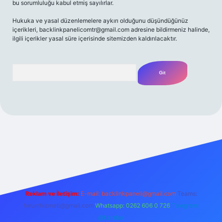
bu sorumluluğu kabul etmiş sayılırlar.
Hukuka ve yasal düzenlemelere aykırı olduğunu düşündüğünüz
içerikleri,
backlinkpanelicomtr@gmail.com
adresine bildirmeniz halinde,
ilgili içerikler yasal süre içerisinde sitemizden kaldırılacaktır.
Arama
t yeni giriş adresi
Reklam ve İletişim:
E-mail:
backlinkpaneli@gmail.com
Teams:
forumhizmeti@gmail.com
Whatsapp: 0262 606 0 726
Telegram:
@karabul