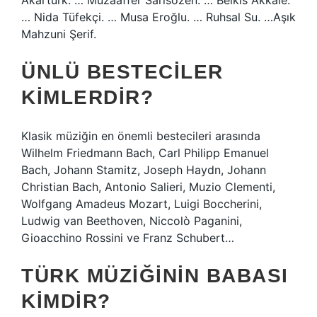
Akartürk. … Muzaaffer Sarısözen. … Belkıs Akkale.
… Nida Tüfekçi. … Musa Eroğlu. … Ruhsal Su. …Aşık
Mahzuni Şerif.
ÜNLÜ BESTECILER
KIMLERDIR?
Klasik müziğin en önemli bestecileri arasında
Wilhelm Friedmann Bach, Carl Philipp Emanuel
Bach, Johann Stamitz, Joseph Haydn, Johann
Christian Bach, Antonio Salieri, Muzio Clementi,
Wolfgang Amadeus Mozart, Luigi Boccherini,
Ludwig van Beethoven, Niccolò Paganini,
Gioacchino Rossini ve Franz Schubert…
TÜRK MÜZIĞININ BABASI
KIMDIR?