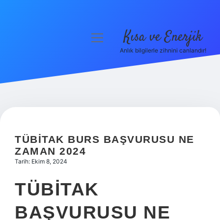
Kısa ve Enerjik
menüyü
aç
Anlık bilgilerle zihnini canlandır!
Anasayfa
Gizlilik Politikası
Yasal Uyarı
Hakkımızda
TÜBITAK BURS BAŞVURUSU NE
ZAMAN 2024
Tarih: Ekim 8, 2024
TÜBİTAK
BAŞVURUSU NE