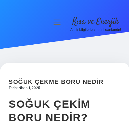
Kısa ve Enerjik
menüyü
aç
Anlık bilgilerle zihnini canlandır!
Anasayfa
Gizlilik Politikası
Yasal Uyarı
Hakkımızda
SOĞUK ÇEKME BORU NEDIR
Tarih: Nisan 1, 2025
SOĞUK ÇEKIM
BORU NEDIR?