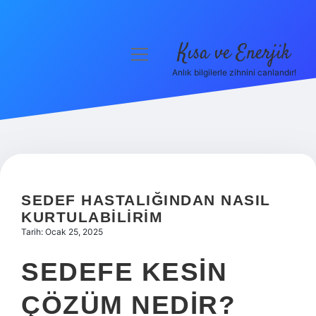
Kısa ve Enerjik
menüyü
aç
Anlık bilgilerle zihnini canlandır!
Anasayfa
Gizlilik Politikası
Yasal Uyarı
Hakkımızda
SEDEF HASTALIĞINDAN NASIL
KURTULABILIRIM
Tarih: Ocak 25, 2025
SEDEFE KESIN
ÇÖZÜM NEDIR?