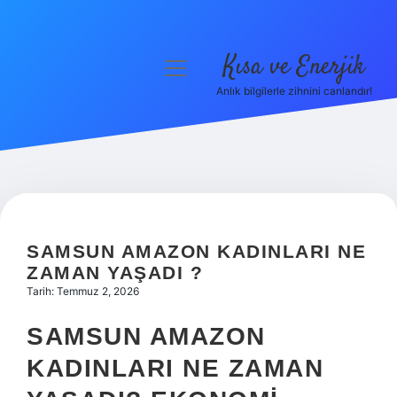
Kısa ve Enerjik
menüyü
aç
Anlık bilgilerle zihnini canlandır!
Anasayfa
Gizlilik Politikası
Yasal Uyarı
Hakkımızda
SAMSUN AMAZON KADINLARI NE
ZAMAN YAŞADI ?
Tarih: Temmuz 2, 2026
SAMSUN AMAZON
KADINLARI NE ZAMAN