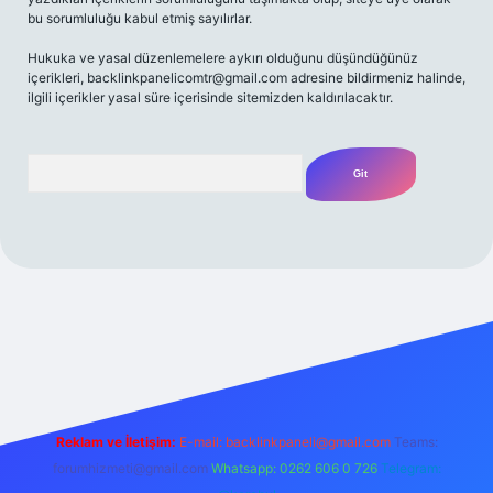
bu sorumluluğu kabul etmiş sayılırlar.
Hukuka ve yasal düzenlemelere aykırı olduğunu düşündüğünüz
içerikleri,
backlinkpanelicomtr@gmail.com
adresine bildirmeniz halinde,
ilgili içerikler yasal süre içerisinde sitemizden kaldırılacaktır.
Arama
riş adresi
Reklam ve İletişim:
E-mail:
backlinkpaneli@gmail.com
Teams:
forumhizmeti@gmail.com
Whatsapp: 0262 606 0 726
Telegram: