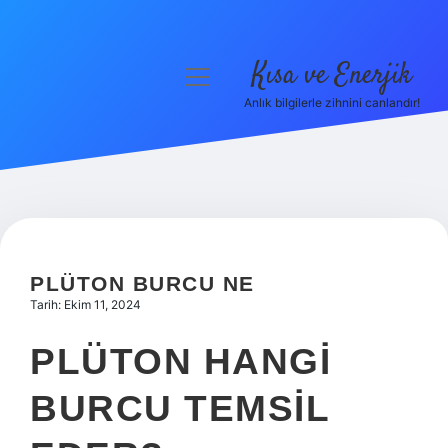
Kısa ve Enerjik
menüyü
aç
Anlık bilgilerle zihnini canlandır!
Anasayfa
Gizlilik Politikası
Yasal Uyarı
Hakkımızda
PLÜTON BURCU NE
Tarih: Ekim 11, 2024
PLÜTON HANGI
BURCU TEMSIL