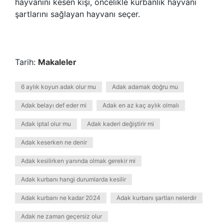
hayvanını kesen kişi, öncelikle kurbanlık hayvanı
şartlarını sağlayan hayvanı seçer.
Tarih:
Makaleler
6 aylık koyun adak olur mu
Adak adamak doğru mu
Adak belayı def eder mi
Adak en az kaç aylık olmalı
Adak iptal olur mu
Adak kaderi değiştirir mi
Adak keserken ne denir
Adak kesilirken yanında olmak gerekir mi
Adak kurbanı hangi durumlarda kesilir
Adak kurbanı ne kadar 2024
Adak kurbanı şartları nelerdir
Adak ne zaman geçersiz olur