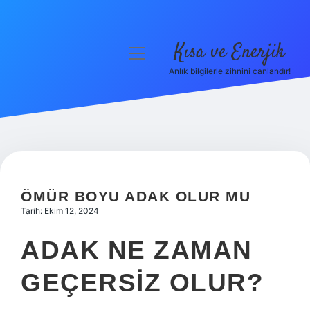
Kısa ve Enerjik
menüyü
aç
Anlık bilgilerle zihnini canlandır!
Anasayfa
Gizlilik Politikası
Yasal Uyarı
Hakkımızda
ÖMÜR BOYU ADAK OLUR MU
Tarih: Ekim 12, 2024
ADAK NE ZAMAN
GEÇERSIZ OLUR?