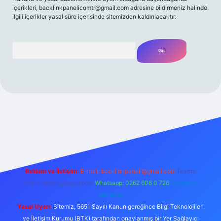
içerikleri,
backlinkpanelicomtr@gmail.com
adresine bildirmeniz halinde,
ilgili içerikler yasal süre içerisinde sitemizden kaldırılacaktır.
Arama
i giriş adresi
Reklam ve İletişim:
E-mail:
backlinkpaneli@gmail.com
Teams:
forumhizmeti@gmail.com
Whatsapp: 0262 606 0 726
Telegram:
@karabul
Yasal Uyarı:
Sitemiz, 5651 Sayılı Kanun gereğince Bilgi Teknolojileri
ve İletişim Kurumu (BTK) tarafından onaylanmış bir Yer Sağlayıcı