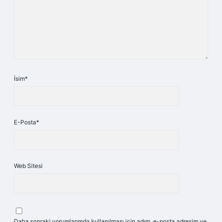
İsim*
E-Posta*
Web Sitesi
Daha sonraki yorumlarımda kullanılması için adım, e-posta adresim ve