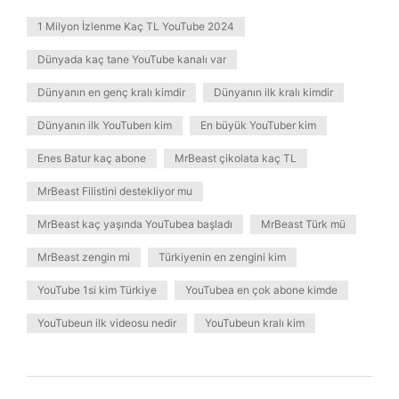
1 Milyon İzlenme Kaç TL YouTube 2024
Dünyada kaç tane YouTube kanalı var
Dünyanın en genç kralı kimdir
Dünyanın ilk kralı kimdir
Dünyanın ilk YouTuberı kim
En büyük YouTuber kim
Enes Batur kaç abone
MrBeast çikolata kaç TL
MrBeast Filistini destekliyor mu
MrBeast kaç yaşında YouTubea başladı
MrBeast Türk mü
MrBeast zengin mi
Türkiyenin en zengini kim
YouTube 1si kim Türkiye
YouTubea en çok abone kimde
YouTubeun ilk videosu nedir
YouTubeun kralı kim