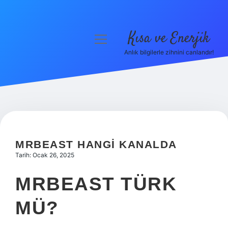
Kısa ve Enerjik
menüyü
aç
Anlık bilgilerle zihnini canlandır!
Anasayfa
Gizlilik Politikası
Yasal Uyarı
Hakkımızda
MRBEAST HANGI KANALDA
Tarih: Ocak 26, 2025
MRBEAST TÜRK
MÜ?