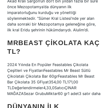
Akad Kralı Sargon’un dört bin yıldan fazla bir süre
önce Mezopotamya’da dünyanın ilk
imparatorluğunu kurduğu ve yönettiği
söylenmektedir. “Sümer Kral Listesi’nde yer alan
daha sonraki bir Mezopotamya geleneğine göre,
ilk kral Eridu şehrinin hükümdarıydı. Alulim’di.
MRBEAST ÇIKOLATA KAÇ
TL?
2024 Yılında En Popüler Feastables Çikolata
Çeşitleri ve FiyatlarıFeastables Mr Beast Sütlü
Çikolatalı Çikolata Bar 60grFeastables Mr Beast
Bar Çikolata 35 GFiyat354,00 TL171,00
TLDeğerlendirmeler4,33,0SatıcıÇINAR
MAĞAZASezar GrubuMiktar60 gr1 adet3 satır daha
DÜNYANIN ILK