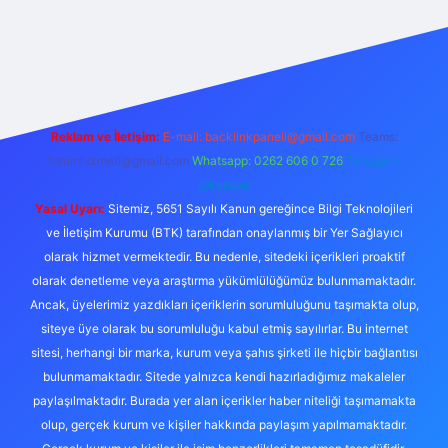
bet yeni giriş adresi
Reklam ve İletişim:
E-mail:
backlinkpaneli@gmail.com
Teams:
forumhizmeti@gmail.com
Whatsapp: 0262 606 0 726
Telegram:
@karabul
Yasal Uyarı:
Sitemiz, 5651 Sayılı Kanun gereğince Bilgi Teknolojileri
ve İletişim Kurumu (BTK) tarafından onaylanmış bir Yer Sağlayıcı
olarak hizmet vermektedir. Bu nedenle, sitedeki içerikleri proaktif
olarak denetleme veya araştırma yükümlülüğümüz bulunmamaktadır.
Ancak, üyelerimiz yazdıkları içeriklerin sorumluluğunu taşımakta olup,
siteye üye olarak bu sorumluluğu kabul etmiş sayılırlar. Bu internet
sitesi, herhangi bir marka, kurum veya şahıs şirketi ile hiçbir bağlantısı
bulunmamaktadır. Sitede yalnızca kendi hazırladığımız makaleler
paylaşılmaktadır. Burada yer alan içerikler haber niteliği taşımamakta
olup, gerçek kurum ve kişiler hakkında paylaşım yapılmamaktadır.