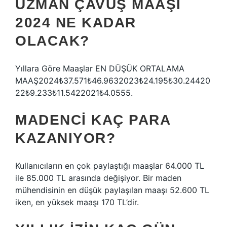
UZMAN ÇAVUŞ MAAŞI
2024 NE KADAR
OLACAK?
Yıllara Göre Maaşlar EN DÜŞÜK ORTALAMA
MAAŞ2024₺37.571₺46.9632023₺24.195₺30.24420
22₺9.233₺11.5422021₺4.0555.
MADENCI KAÇ PARA
KAZANIYOR?
Kullanıcıların en çok paylaştığı maaşlar 64.000 TL
ile 85.000 TL arasında değişiyor. Bir maden
mühendisinin en düşük paylaşılan maaşı 52.600 TL
iken, en yüksek maaşı 170 TL’dir.