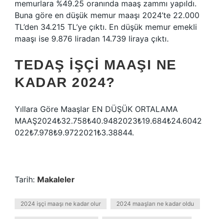
memurlara %49.25 oranında maaş zammı yapıldı.
Buna göre en düşük memur maaşı 2024’te 22.000
TL’den 34.215 TL’ye çıktı. En düşük memur emekli
maaşı ise 9.876 liradan 14.739 liraya çıktı.
TEDAŞ IŞÇI MAAŞI NE
KADAR 2024?
Yıllara Göre Maaşlar EN DÜŞÜK ORTALAMA
MAAŞ2024₺32.758₺40.9482023₺19.684₺24.6042
022₺7.978₺9.9722021₺3.38844.
Tarih:
Makaleler
2024 işçi maaşı ne kadar olur
2024 maaşları ne kadar oldu