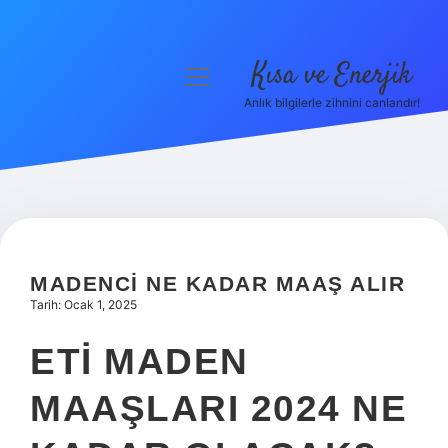
Kısa ve Enerjik
menüyü
aç
Anlık bilgilerle zihnini canlandır!
Anasayfa
Gizlilik Politikası
Yasal Uyarı
Hakkımızda
MADENCI NE KADAR MAAŞ ALIR
Tarih: Ocak 1, 2025
ETI MADEN
MAAŞLARI 2024 NE