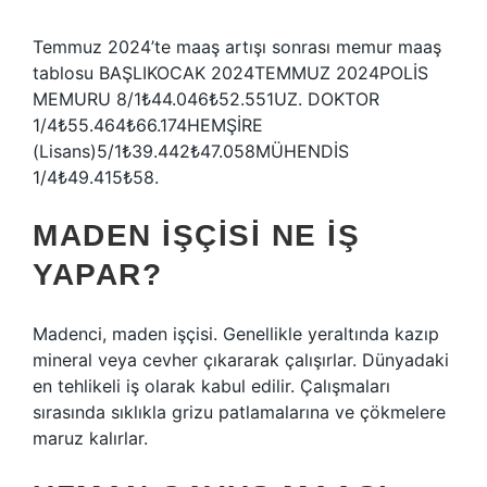
Temmuz 2024’te maaş artışı sonrası memur maaş
tablosu BAŞLIKOCAK 2024TEMMUZ 2024POLİS
MEMURU 8/1₺44.046₺52.551UZ. DOKTOR
1/4₺55.464₺66.174HEMŞİRE
(Lisans)5/1₺39.442₺47.058MÜHENDİS
1/4₺49.415₺58.
MADEN IŞÇISI NE IŞ
YAPAR?
Madenci, maden işçisi. Genellikle yeraltında kazıp
mineral veya cevher çıkararak çalışırlar. Dünyadaki
en tehlikeli iş olarak kabul edilir. Çalışmaları
sırasında sıklıkla grizu patlamalarına ve çökmelere
maruz kalırlar.