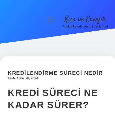
Kısa ve Enerjik
menüyü
aç
Anlık bilgilerle zihnini canlandır!
Anasayfa
Gizlilik Politikası
Yasal Uyarı
Hakkımızda
KREDILENDIRME SÜRECI NEDIR
Tarih: Aralık 28, 2024
KREDI SÜRECI NE
KADAR SÜRER?