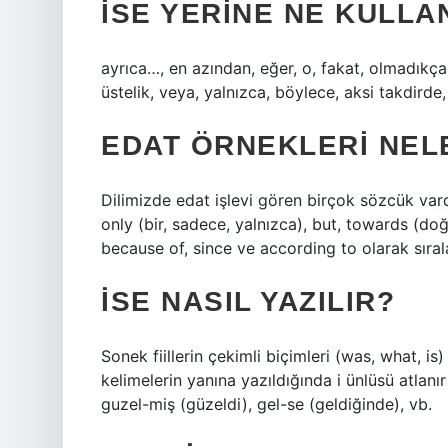
İSE YERINE NE KULLA
ayrıca…, en azından, eğer, o, fakat, olmadıkça
üstelik, veya, yalnızca, böylece, aksi takdirde
EDAT ÖRNEKLERI NEL
Dilimizde edat işlevi gören birçok sözcük vardır.
only (bir, sadece, yalnızca), but, towards (doğr
because of, since ve according to olarak sıral
İSE NASIL YAZILIR?
Sonek fiillerin çekimli biçimleri (was, what, is
kelimelerin yanına yazıldığında i ünlüsü atlanı
guzel-miş (güzeldi), gel-se (geldiğinde), vb.