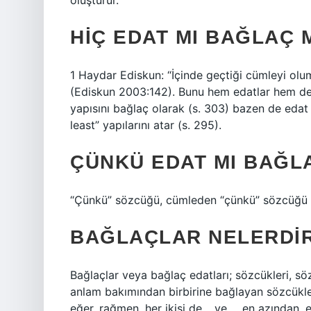
oluşturur.
HIÇ EDAT MI BAĞLAÇ 
1 Haydar Ediskun: “İçinde geçtiği cümleyi olum
(Ediskun 2003:142). Bunu hem edatlar hem de 
yapısını bağlaç olarak (s. 303) bazen de edat ol
least” yapılarını atar (s. 295).
ÇÜNKÜ EDAT MI BAĞL
“Çünkü” sözcüğü, cümleden “çünkü” sözcüğü an
BAĞLAÇLAR NELERDI
Bağlaçlar veya bağlaç edatları; sözcükleri, sö
anlam bakımından birbirine bağlayan sözcükler
eğer, rağmen, her ikisi de… ve…, en azından, eğ