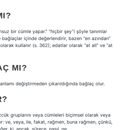
MI?
suz bir cümle yapar.” “hiçbir şey”i şöyle tanımlar
bağlaçlar içinde değerlendirir, bazen “en azından”
arak kullanır (s. 362); edatlar olarak “at all” ve “at
AÇ MI?
lamı değiştirmeden çıkarıldığında bağlaç olur.
R?
zcük gruplarını veya cümleleri biçimsel olarak veya
: ve, veya, ile, fakat, rağmen, buna rağmen, çünkü,
er, ki, ancak, sürece, nasıl, ne…