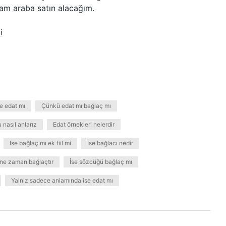
sam araba satın alacağım.
i
le edat mı
Çünkü edat mı bağlaç mı
 nasıl anlarız
Edat örnekleri nelerdir
İse bağlaç mı ek fiil mi
İse bağlacı nedir
 ne zaman bağlaçtır
İse sözcüğü bağlaç mı
Yalnız sadece anlamında ise edat mı