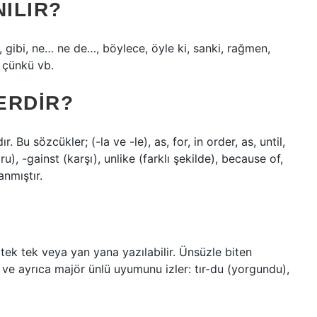
NILIR?
, gibi, ne… ne de…, böylece, öyle ki, sanki, rağmen,
, çünkü vb.
ERDIR?
 Bu sözcükler; (-la ve -le), as, for, in order, as, until,
u), -gainst (karşı), unlike (farklı şekilde), because of,
anmıştır.
) tek tek veya yan yana yazılabilir. Ünsüzle biten
r ve ayrıca majör ünlü uyumunu izler: tır-du (yorgundu),