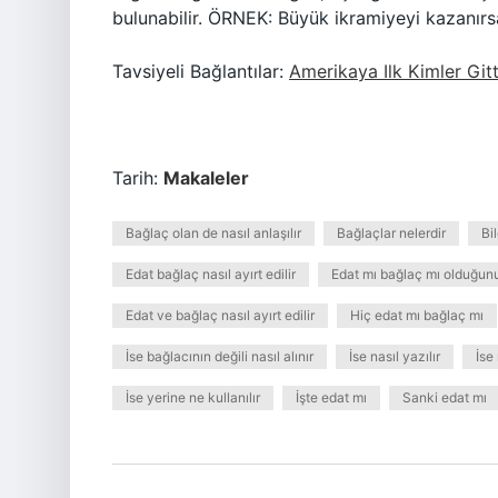
bulunabilir. ÖRNEK: Büyük ikramiyeyi kazanır
Tavsiyeli Bağlantılar:
Amerikaya Ilk Kimler Gitt
Tarih:
Makaleler
Bağlaç olan de nasıl anlaşılır
Bağlaçlar nelerdir
Bi
Edat bağlaç nasıl ayırt edilir
Edat mı bağlaç mı olduğunu
Edat ve bağlaç nasıl ayırt edilir
Hiç edat mı bağlaç mı
İse bağlacının değili nasıl alınır
İse nasıl yazılır
İse
İse yerine ne kullanılır
İşte edat mı
Sanki edat mı