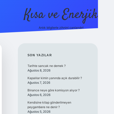
Kısa ve Enerjik
Anlık bilgilerle zihnini canlandır!
ilbet yeni giriş adresi
SIDEBAR
SON YAZILAR
Tarihte sancak ne demek ?
Ağustos 8, 2026
Kapalılar kimin yanında açık durabilir ?
Ağustos 7, 2026
Binance neye göre komisyon alıyor ?
Ağustos 6, 2026
Kendisine kitap gönderilmeyen
peygambere ne denir ?
Ağustos 5, 2026