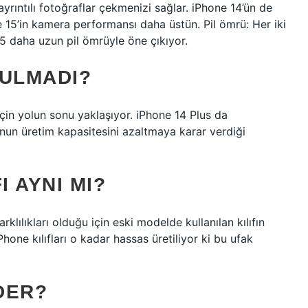
rıntılı fotoğraflar çekmenizi sağlar. iPhone 14’ün de
e 15’in kamera performansı daha üstün. Pil ömrü: Her iki
5 daha uzun pil ömrüyle öne çıkıyor.
TULMADI?
için yolun sonu yaklaşıyor. iPhone 14 Plus da
efonun üretim kapasitesini azaltmaya karar verdiği
I AYNI MI?
rklılıkları olduğu için eski modelde kullanılan kılıfın
ne kılıfları o kadar hassas üretiliyor ki bu ufak
DER?