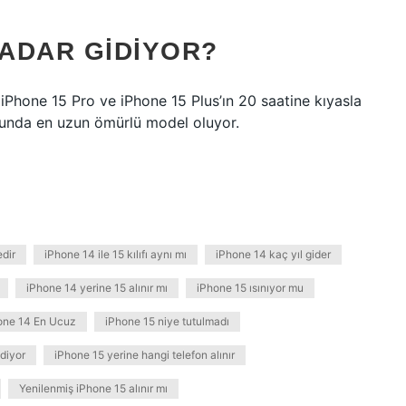
KADAR GIDIYOR?
iPhone 15 Pro ve iPhone 15 Plus’ın 20 saatine kıyasla
sunda en uzun ömürlü model oluyor.
edir
iPhone 14 ile 15 kılıfı aynı mı
iPhone 14 kaç yıl gider
iPhone 14 yerine 15 alınır mı
iPhone 15 ısınıyor mu
one 14 En Ucuz
iPhone 15 niye tutulmadı
idiyor
iPhone 15 yerine hangi telefon alınır
Yenilenmiş iPhone 15 alınır mı