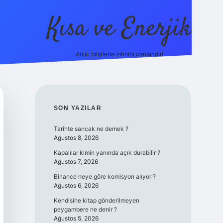
Kısa ve Enerjik
Anlık bilgilerle zihnini canlandır!
ilbet yeni giriş adresi
SIDEBAR
SON YAZILAR
Tarihte sancak ne demek ?
Ağustos 8, 2026
Kapalılar kimin yanında açık durabilir ?
Ağustos 7, 2026
Binance neye göre komisyon alıyor ?
Ağustos 6, 2026
Kendisine kitap gönderilmeyen
peygambere ne denir ?
Ağustos 5, 2026