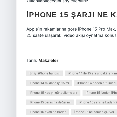
kullanılabileceğini söyleyebiliriz.
IPHONE 15 ŞARJI NE 
Apple’ın rakamlarına göre iPhone 15 Pro Max, 
25 saate ulaşarak, video akışı oynatma konu
Tarih:
Makaleler
En iyi iPhone hangisi
iPhone 14 ile 15 arasındaki fark n
iPhone 14 mi daha iyi 15 mi
iPhone 14 neden tutulmadı
iPhone 15 kaç yıl güncelleme alır
iPhone 15 Neden iPh
iPhone 15 parasına değer mi
iPhone 15 şarjı ne kadar g
iPhone 16 fiyatı ne kadar
İPhone 16 ne zaman çıkıyor