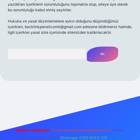
yazdıkları içeriklerin sorumluluğunu taşımakta olup, siteye üye olarak
bu sorumluluğu kabul etmiş sayılırlar.
Hukuka ve yasal düzenlemelere aykırı olduğunu düşündüğünüz
içerikleri,
backlinkpanelicomtr@gmail.com
adresine bildirmeniz halinde,
ilgili içerikler yasal süre içerisinde sitemizden kaldırılacaktır.
Arama
ilbet yeni giriş adresi
Reklam ve İletişim:
E-mail:
backlinkpaneli@gmail.com
Teams:
forumhizmeti@gmail.com
Whatsapp: 0262 606 0 726
Telegram: