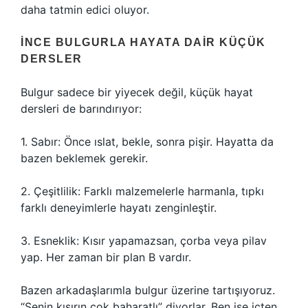
daha tatmin edici oluyor.
İNCE BULGURLA HAYATA DAIR KÜÇÜK
DERSLER
Bulgur sadece bir yiyecek değil, küçük hayat
dersleri de barındırıyor:
1. Sabır: Önce ıslat, bekle, sonra pişir. Hayatta da
bazen beklemek gerekir.
2. Çeşitlilik: Farklı malzemelerle harmanla, tıpkı
farklı deneyimlerle hayatı zenginleştir.
3. Esneklik: Kısır yapamazsan, çorba veya pilav
yap. Her zaman bir plan B vardır.
Bazen arkadaşlarımla bulgur üzerine tartışıyoruz.
“Senin kısırın çok baharatlı” diyorlar. Ben ise içten