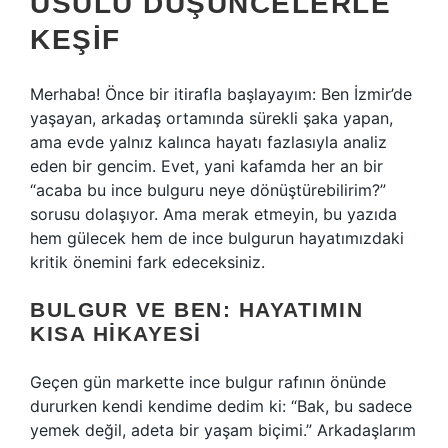
USULÜ DÜŞÜNCELERLE
KEŞIF
Merhaba! Önce bir itirafla başlayayım: Ben İzmir’de
yaşayan, arkadaş ortamında sürekli şaka yapan,
ama evde yalnız kalınca hayatı fazlasıyla analiz
eden bir gencim. Evet, yani kafamda her an bir
“acaba bu ince bulguru neye dönüştürebilirim?”
sorusu dolaşıyor. Ama merak etmeyin, bu yazıda
hem gülecek hem de ince bulgurun hayatımızdaki
kritik önemini fark edeceksiniz.
BULGUR VE BEN: HAYATIMIN
KISA HIKAYESI
Geçen gün markette ince bulgur rafının önünde
dururken kendi kendime dedim ki: “Bak, bu sadece
yemek değil, adeta bir yaşam biçimi.” Arkadaşlarım