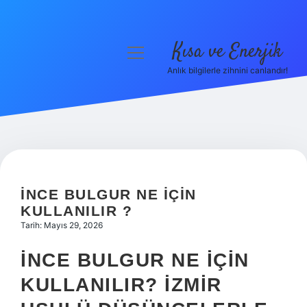
Kısa ve Enerjik
menüyü
aç
Anlık bilgilerle zihnini canlandır!
Anasayfa
Gizlilik Politikası
Yasal Uyarı
Hakkımızda
İNCE BULGUR NE IÇIN
KULLANILIR ?
Tarih: Mayıs 29, 2026
İNCE BULGUR NE İÇIN
KULLANILIR? İZMIR