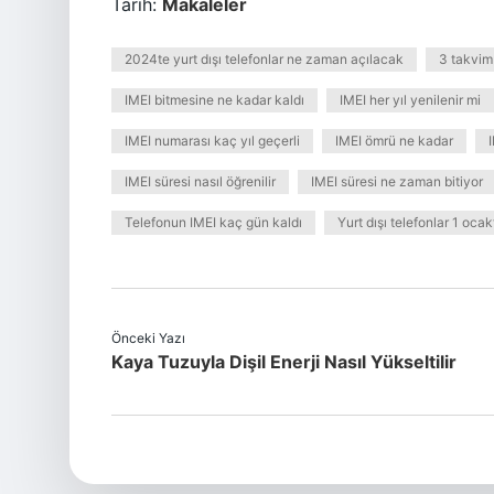
Tarih:
Makaleler
2024te yurt dışı telefonlar ne zaman açılacak
3 takvim
IMEI bitmesine ne kadar kaldı
IMEI her yıl yenilenir mi
IMEI numarası kaç yıl geçerli
IMEI ömrü ne kadar
IMEI süresi nasıl öğrenilir
IMEI süresi ne zaman bitiyor
Telefonun IMEI kaç gün kaldı
Yurt dışı telefonlar 1 ocak
Önceki Yazı
Kaya Tuzuyla Dişil Enerji Nasıl Yükseltilir