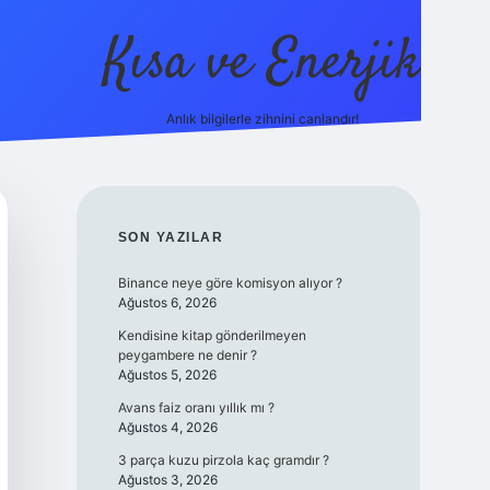
Kısa ve Enerjik
Anlık bilgilerle zihnini canlandır!
ilbet yeni giriş adresi
SIDEBAR
SON YAZILAR
Binance neye göre komisyon alıyor ?
Ağustos 6, 2026
Kendisine kitap gönderilmeyen
peygambere ne denir ?
Ağustos 5, 2026
Avans faiz oranı yıllık mı ?
Ağustos 4, 2026
3 parça kuzu pirzola kaç gramdır ?
Ağustos 3, 2026