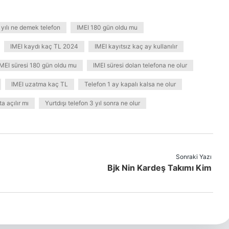
 yılı ne demek telefon
IMEI 180 gün oldu mu
IMEI kaydı kaç TL 2024
IMEI kayıtsız kaç ay kullanılır
IMEI süresi 180 gün oldu mu
IMEI süresi dolan telefona ne olur
IMEI uzatma kaç TL
Telefon 1 ay kapalı kalsa ne olur
ta açılır mı
Yurtdışı telefon 3 yıl sonra ne olur
Sonraki Yazı
Bjk Nin Kardeş Takımı Kim