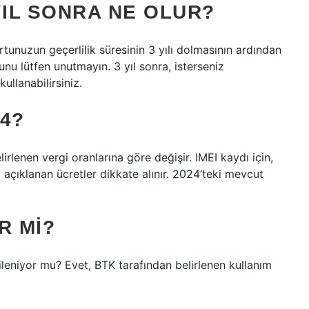
YIL SONRA NE OLUR?
rtunuzun geçerlilik süresinin 3 yılı dolmasının ardından
nu lütfen unutmayın. 3 yıl sonra, isterseniz
ullanabilirsiniz.
24?
elirlenen vergi oranlarına göre değişir. IMEI kaydı için,
açıklanan ücretler dikkate alınır. 2024’teki mevcut
R MI?
nileniyor mu? Evet, BTK tarafından belirlenen kullanım