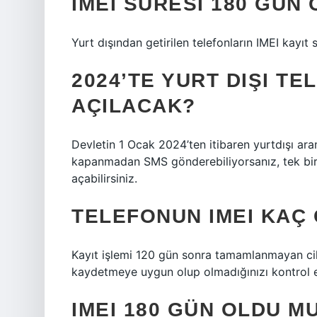
IMEI SÜRESI 180 GÜN
Yurt dışından getirilen telefonların IMEI kayıt 
2024’TE YURT DIŞI T
AÇILACAK?
Devletin 1 Ocak 2024’ten itibaren yurtdışı ara
kapanmadan SMS gönderebiliyorsanız, tek bir s
açabilirsiniz.
TELEFONUN IMEI KAÇ 
Kayıt işlemi 120 gün sonra tamamlanmayan ciha
kaydetmeye uygun olup olmadığınızı kontrol etm
IMEI 180 GÜN OLDU M