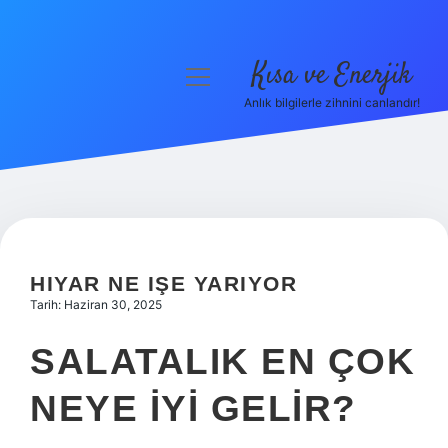
Kısa ve Enerjik
menüyü
aç
Anlık bilgilerle zihnini canlandır!
Anasayfa
Gizlilik Politikası
Yasal Uyarı
Hakkımızda
HIYAR NE IŞE YARIYOR
Tarih: Haziran 30, 2025
SALATALIK EN ÇOK
NEYE IYI GELIR?