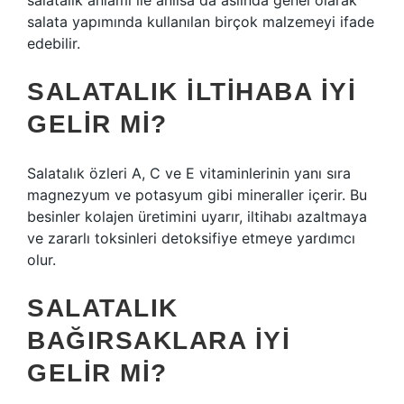
salatalık anlamı ile anılsa da aslında genel olarak
salata yapımında kullanılan birçok malzemeyi ifade
edebilir.
SALATALIK ILTIHABA IYI
GELIR MI?
Salatalık özleri A, C ve E vitaminlerinin yanı sıra
magnezyum ve potasyum gibi mineraller içerir. Bu
besinler kolajen üretimini uyarır, iltihabı azaltmaya
ve zararlı toksinleri detoksifiye etmeye yardımcı
olur.
SALATALIK
BAĞIRSAKLARA IYI
GELIR MI?