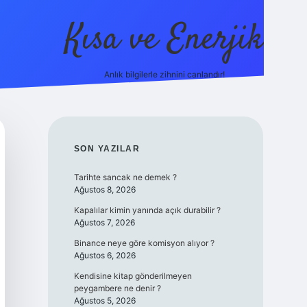
Kısa ve Enerjik
Anlık bilgilerle zihnini canlandır!
ilbet yeni giriş adresi
SIDEBAR
SON YAZILAR
Tarihte sancak ne demek ?
Ağustos 8, 2026
Kapalılar kimin yanında açık durabilir ?
Ağustos 7, 2026
Binance neye göre komisyon alıyor ?
Ağustos 6, 2026
Kendisine kitap gönderilmeyen
peygambere ne denir ?
Ağustos 5, 2026