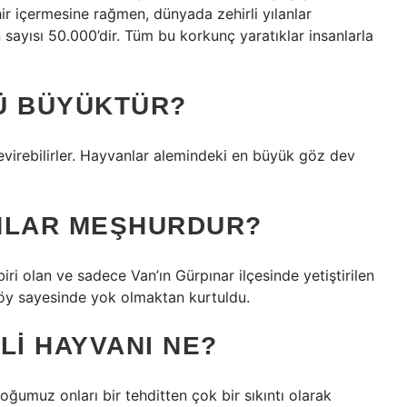
hir içermesine rağmen, dünyada zehirli yılanlar
 sayısı 50.000’dir. Tüm bu korkunç yaratıklar insanlarla
Ü BÜYÜKTÜR?
evirebilirler. Hayvanlar alemindeki en büyük göz dev
NLAR MEŞHURDUR?
ri olan ve sadece Van’ın Gürpınar ilçesinde yetiştirilen
y sayesinde yok olmaktan kurtuldu.
LI HAYVANI NE?
oğumuz onları bir tehditten çok bir sıkıntı olarak