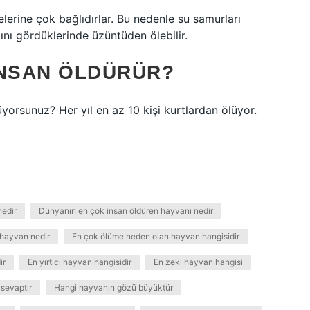
lelerine çok bağlıdırlar. Bu nedenle su samurları
ğını gördüklerinde üzüntüden ölebilir.
INSAN ÖLDÜRÜR?
yorsunuz? Her yıl en az 10 kişi kurtlardan ölüyor.
nedir
Dünyanın en çok insan öldüren hayvanı nedir
 hayvan nedir
En çok ölüme neden olan hayvan hangisidir
ir
En yırtıcı hayvan hangisidir
En zeki hayvan hangisi
sevaptır
Hangi hayvanın gözü büyüktür