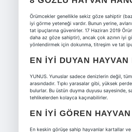
8 GÖZLÜ HAYVAN HANG
Örümcekler genellikle sekiz göze sahiptir (baz
iyi görme yeteneği vardır. Bunun yerine, avla
tat ipuçlarına güvenirler. 17 Haziran 2019 Örüm
daha az göze sahiptir), ancak çok azının iyi g
yönlendirmek için dokunma, titreşim ve tat ipu
EN IYI DUYAN HAYVAN
YUNUS. Yunuslar sadece denizlerin değil, tüm 
arasındadır. Tıpkı yarasalar gibi, yüksek perdel
bulurlar. Bu üstün duyma duyusu sayesinde, s
tehlikelerden kolayca kaçınabilirler.
EN IYI GÖREN HAYVAN
En keskin görüşe sahip hayvanlar kartallar ve ş