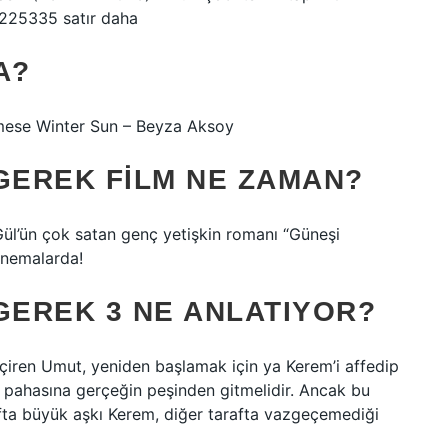
25335 satır daha
A?
iamese Winter Sun – Beyza Aksoy
EREK FILM NE ZAMAN?
 Gül’ün çok satan genç yetişkin romanı “Güneşi
inemalarda!
EREK 3 NE ANLATIYOR?
çiren Umut, yeniden başlamak için ya Kerem’i affedip
pahasına gerçeğin peşinden gitmelidir. Ancak bu
fta büyük aşkı Kerem, diğer tarafta vazgeçemediği