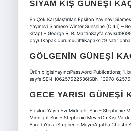
SIYAM KIŞ GÜNEŞI KA
En Çok Karşılaştırılan Epsilon Yayınevi Siame
Yayınevi Siamese Winter Sunshine (Ciltli) –
kitap) – George R. R. MartinSayfa sayısı49
boyutKapak durumuCiltliKapaksız9 satır daha
GÖLGENIN GÜNEŞI KA
Ürün bilgisiYayıncıPassword Publications; 1. 
sayfaISBN-106257522536ISBN-13978-625752
GECE YARISI GÜNEŞI 
Epsilon Yayın Evi Midnight Sun – Stephenie Mey
Midnight Sun – Stephenie MeyerOn Kişi Vardı
BuradaYazarStephenie MeyerAgatha Christie