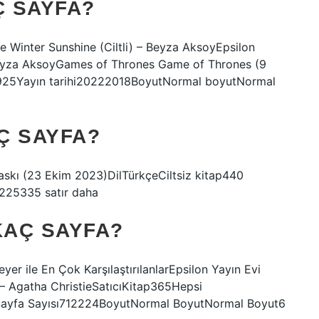
Ç SAYFA?
se Winter Sunshine (Ciltli) – Beyza AksoyEpsilon
 Beyza AksoyGames of Thrones Game of Thrones (9
69925Yayın tarihi20222018BoyutNormal boyutNormal
Ç SAYFA?
baskı (23 Ekim 2023)DilTürkçeCiltsiz kitap440
25335 satır daha
KAÇ SAYFA?
er ile En Çok KarşılaştırılanlarEpsilon Yayın Evi
 – Agatha ChristieSatıcıKitap365Hepsi
Sayfa Sayısı712224BoyutNormal BoyutNormal Boyut6