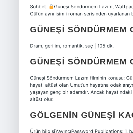
Sohbet.
Güneşi Söndürmem Lazım, Wattpad’
Gül’ün aynı isimli roman serisinden uyarlanan bi
GÜNEŞI SÖNDÜRMEM 
Dram, gerilim, romantik, suç | 105 dk.
GÜNEŞI SÖNDÜRMEM 
Güneşi Söndürmem Lazım filminin konusu: Gün
hayatı altüst olan Umut’un hayatına odaklanıy
yaşayan genç bir adamdır. Ancak hayatındaki en
altüst olur.
GÖLGENIN GÜNEŞI KA
Ürün bilgisiYayıncıPassword Publications; 1. 