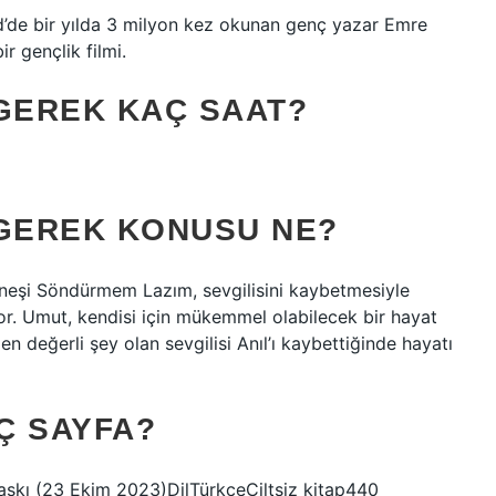
de bir yılda 3 milyon kez okunan genç yazar Emre
r gençlik filmi.
GEREK KAÇ SAAT?
GEREK KONUSU NE?
eşi Söndürmem Lazım, sevgilisini kaybetmesiyle
or. Umut, kendisi için mükemmel olabilecek bir hayat
 değerli şey olan sevgilisi Anıl’ı kaybettiğinde hayatı
Ç SAYFA?
baskı (23 Ekim 2023)DilTürkçeCiltsiz kitap440