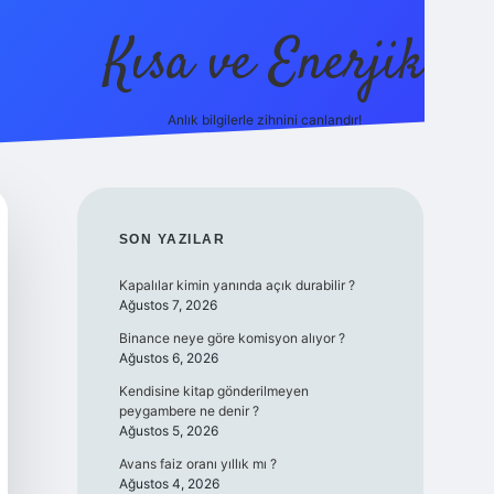
Kısa ve Enerjik
Anlık bilgilerle zihnini canlandır!
ilbet yeni giriş adresi
SIDEBAR
SON YAZILAR
Kapalılar kimin yanında açık durabilir ?
Ağustos 7, 2026
Binance neye göre komisyon alıyor ?
Ağustos 6, 2026
Kendisine kitap gönderilmeyen
peygambere ne denir ?
Ağustos 5, 2026
Avans faiz oranı yıllık mı ?
Ağustos 4, 2026