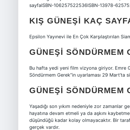
sayfaISBN-106257522536ISBN-13978-625752
KIŞ GÜNEŞI KAÇ SAYF
Epsilon Yayınevi ile En Çok Karşılaştırılan S
GÜNEŞI SÖNDÜRMEM G
Bu hafta yedi yeni film vizyona giriyor. Emre
Söndürmem Gerek”in uyarlaması 29 Mart’ta s
GÜNEŞI SÖNDÜRMEM G
Yaşadığı son yıkım nedeniyle zor zamanlar ge
hayatına devam etmeli ya da aşkını kaybetme 
düşündüğü kadar kolay olmayacaktır. Bir tara
gerçek vardır.