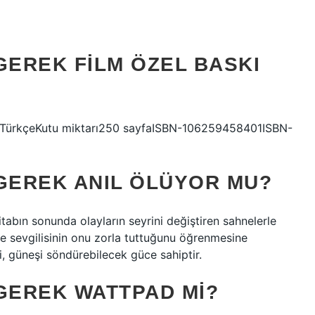
EREK FILM ÖZEL BASKI
DilTürkçeKutu miktarı250 sayfaISBN-106259458401ISBN-
GEREK ANIL ÖLÜYOR MU?
tabın sonunda olayların seyrini değiştiren sahnelerle
ve sevgilisinin onu zorla tuttuğunu öğrenmesine
i, güneşi söndürebilecek güce sahiptir.
GEREK WATTPAD MI?