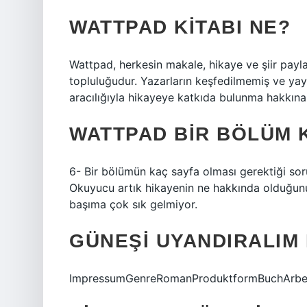
WATTPAD KITABI NE?
Wattpad, herkesin makale, hikaye ve şiir payl
topluluğudur. Yazarların keşfedilmemiş ve yayın
aracılığıyla hikayeye katkıda bulunma hakkına 
WATTPAD BIR BÖLÜM 
6- Bir bölümün kaç sayfa olması gerektiği sorus
Okuyucu artık hikayenin ne hakkında olduğunu 
başıma çok sık gelmiyor.
GÜNEŞI UYANDIRALIM
ImpressumGenreRomanProduktformBuchArbeit