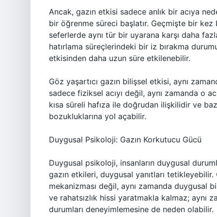
Ancak, gazın etkisi sadece anlık bir acıya ned
bir öğrenme süreci başlatır. Geçmişte bir kez b
seferlerde aynı tür bir uyarana karşı daha fazla
hatırlama süreçlerindeki bir iz bırakma durumu
etkisinden daha uzun süre etkilenebilir.
Göz yaşartıcı gazın bilişsel etkisi, aynı zamand
sadece fiziksel acıyı değil, aynı zamanda o acı
kısa süreli hafıza ile doğrudan ilişkilidir ve b
bozukluklarına yol açabilir.
Duygusal Psikoloji: Gazın Korkutucu Gücü
Duygusal psikoloji, insanların duygusal duruml
gazın etkileri, duygusal yanıtları tetikleyebili
mekanizması değil, aynı zamanda duygusal bir t
ve rahatsızlık hissi yaratmakla kalmaz; aynı z
durumları deneyimlemesine de neden olabilir.