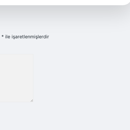
r
*
ile işaretlenmişlerdir