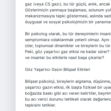
gaz (veya CS gazı), bu tür güçlü, anlık, ancak 
Gözlerimizin yanmaya başlaması, solunum yol
mekanizmasıyla tepki göstermesi, aslında sadece
duygusal ve sosyal psikolojimizin bir yansımas
Bir psikolog olarak, bu tür deneyimlerin insanla
semptomlara odaklanmak yeterli olmaz. Aynı z
izler, toplumsal dinamikler ve bireylerin bu tü
Peki, göz yaşartıcı gaz etkisi ne kadar sürer? B
ve insanlar bu etkilerle nasıl başa çıkarlar?
Göz Yaşartıcı Gazın Bilişsel Etkileri
Bilişsel psikoloji, bireylerin algılama, düşünme
yaşartıcı gazın etkisi, ilk başta fiziksel bir uy
boğazda baskı gibi acı veren belirtiler, beyni
bu acı verici durumu tehlikeli olarak değerlendi
tepkisini tetikler.