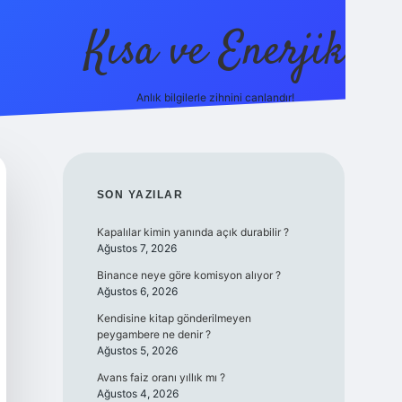
Kısa ve Enerjik
Anlık bilgilerle zihnini canlandır!
ilbet yeni giriş adresi
SIDEBAR
SON YAZILAR
Kapalılar kimin yanında açık durabilir ?
Ağustos 7, 2026
Binance neye göre komisyon alıyor ?
Ağustos 6, 2026
Kendisine kitap gönderilmeyen
peygambere ne denir ?
Ağustos 5, 2026
Avans faiz oranı yıllık mı ?
Ağustos 4, 2026