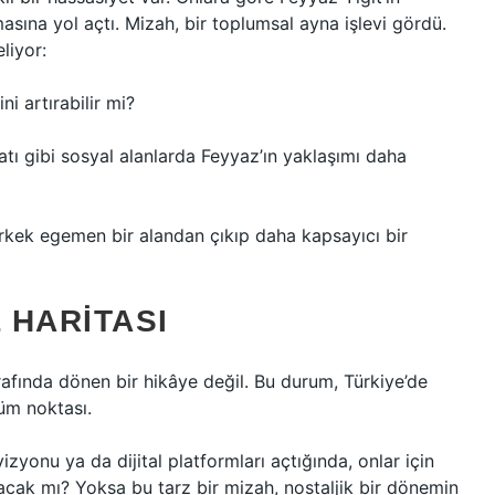
masına yol açtı. Mizah, bir toplumsal ayna işlevi gördü.
liyor:
i artırabilir mi?
ayatı gibi sosyal alanlarda Feyyaz’ın yaklaşımı daha
erkek egemen bir alandan çıkıp daha kapsayıcı bir
 HARITASI
trafında dönen bir hikâye değil. Bu durum, Türkiye’de
nüm noktası.
zyonu ya da dijital platformları açtığında, onlar için
cak mı? Yoksa bu tarz bir mizah, nostaljik bir dönemin