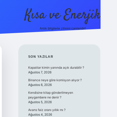
Kısa ve Enerjik
Anlık bilgilerle zihnini canlandır!
ilbet yeni giriş adresi
SIDEBAR
SON YAZILAR
Kapalılar kimin yanında açık durabilir ?
Ağustos 7, 2026
Binance neye göre komisyon alıyor ?
Ağustos 6, 2026
Kendisine kitap gönderilmeyen
peygambere ne denir ?
Ağustos 5, 2026
Avans faiz oranı yıllık mı ?
Ağustos 4, 2026