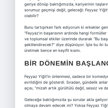
geriye dönüp baktığımızda, kariyerinin taşlar
sorumuz geçmişi değil, geleceği: Feyyaz Yiğit’i
olabilir?
Bunu tartışırken fark ediyorum ki erkekler gene
“Feyyaz’ın başarısının ardında hangi formüller
ve toplumsal etkiler üzerinde durarak “Bu başa
şekillendirecek?” diye düşünüyor. İşte bu iki 
üretmek bence en keyifli kısmı.
BIR DÖNEMIN BAŞLANG
Feyyaz Yiğit’in ünlenmesi, sadece bir komedye
evrildiğini de gösterdi. Sıradan, gündelik an
açısı, “mizah artık gürültülü değil, sessiz ve de
Geleceğe baktığımızda şu sorular akla geliyor
olmaya devam edecek mi? Yoksa Feyyaz Yiğit’i