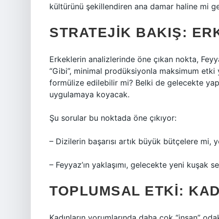
kültürünü şekillendiren ana damar haline mi g
STRATEJIK BAKIŞ: E
Erkeklerin analizlerinde öne çıkan nokta, Feyyaz
“Gibi”, minimal prodüksiyonla maksimum etki y
formülize edilebilir mi? Belki de gelecekte yap
uygulamaya koyacak.
Şu sorular bu noktada öne çıkıyor:
– Dizilerin başarısı artık büyük bütçelere mi, 
– Feyyaz’ın yaklaşımı, gelecekte yeni kuşak sen
TOPLUMSAL ETKI: KA
Kadınların yorumlarında daha çok “insan” odakl