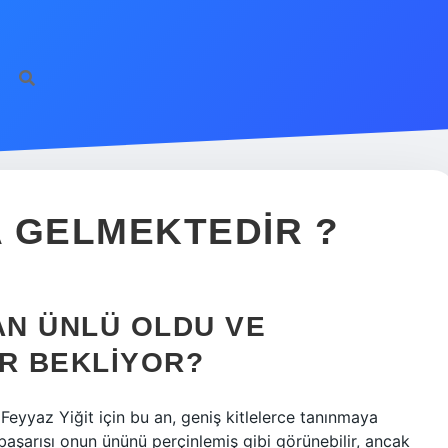
 GELMEKTEDIR ?
AN ÜNLÜ OLDU VE
ER BEKLIYOR?
. Feyyaz Yiğit için bu an, geniş kitlelerce tanınmaya
 başarısı onun ününü perçinlemiş gibi görünebilir, ancak