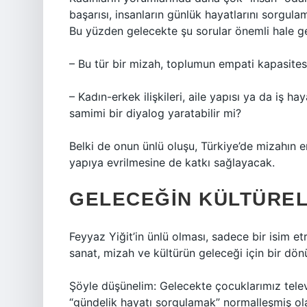
başarısı, insanların günlük hayatlarını sorgula
Bu yüzden gelecekte şu sorular önemli hale ge
– Bu tür bir mizah, toplumun empati kapasitesin
– Kadın-erkek ilişkileri, aile yapısı ya da iş h
samimi bir diyalog yaratabilir mi?
Belki de onun ünlü oluşu, Türkiye’de mizahın 
yapıya evrilmesine de katkı sağlayacak.
GELECEĞIN KÜLTÜREL
Feyyaz Yiğit’in ünlü olması, sadece bir isim e
sanat, mizah ve kültürün geleceği için bir dö
Şöyle düşünelim: Gelecekte çocuklarımız televi
“gündelik hayatı sorgulamak” normalleşmiş ola