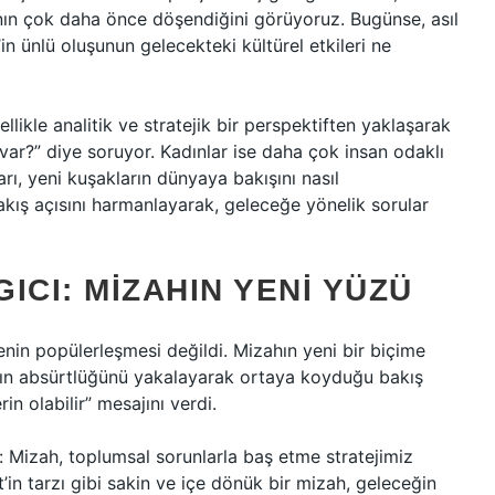
ının çok daha önce döşendiğini görüyoruz. Bugünse, asıl
n ünlü oluşunun gelecekteki kültürel etkileri ne
llikle analitik ve stratejik bir perspektiften yaklaşarak
 var?” diye soruyor. Kadınlar ise daha çok insan odaklı
rı, yeni kuşakların dünyaya bakışını nasıl
bakış açısını harmanlayarak, geleceğe yönelik sorular
ICI: MIZAHIN YENI YÜZÜ
nin popülerleşmesi değildi. Mizahın yeni bir biçime
ların absürtlüğünü yakalayarak ortaya koyduğu bakış
rin olabilir” mesajını verdi.
: Mizah, toplumsal sorunlarla baş etme stratejimiz
n tarzı gibi sakin ve içe dönük bir mizah, geleceğin