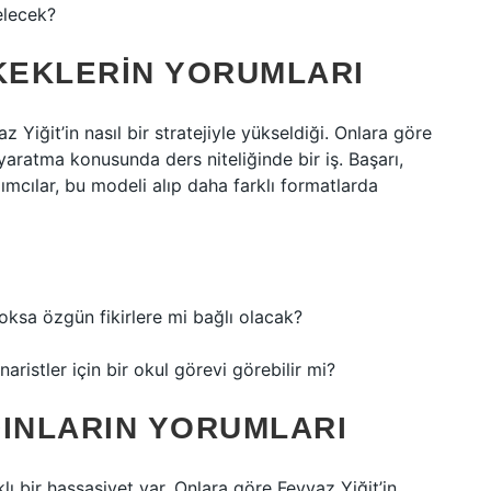
elecek?
RKEKLERIN YORUMLARI
 Yiğit’in nasıl bir stratejiyle yükseldiği. Onlara göre
aratma konusunda ders niteliğinde bir iş. Başarı,
ımcılar, bu modeli alıp daha farklı formatlarda
yoksa özgün fikirlere mi bağlı olacak?
aristler için bir okul görevi görebilir mi?
DINLARIN YORUMLARI
ı bir hassasiyet var. Onlara göre Feyyaz Yiğit’in