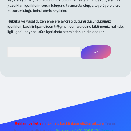
veya araştırma yükümlülüğümüz bulunmamaktadır. Ancak, üyelerimiz
yazdıkları içeriklerin sorumluluğunu taşımakta olup, siteye üye olarak
bu sorumluluğu kabul etmiş sayılırlar.
Hukuka ve yasal düzenlemelere aykırı olduğunu düşündüğünüz
içerikleri,
backlinkpanelicomtr@gmail.com
adresine bildirmeniz halinde,
ilgili içerikler yasal süre içerisinde sitemizden kaldırılacaktır.
Arama
giriş adresi
Reklam ve İletişim:
E-mail:
backlinkpaneli@gmail.com
Teams:
forumhizmeti@gmail.com
Whatsapp: 0262 606 0 726
Telegram: