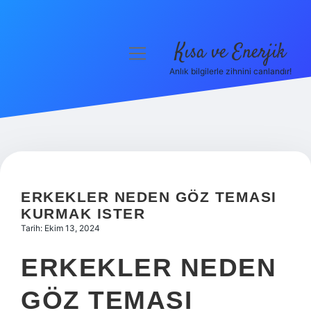
Kısa ve Enerjik
menüyü
aç
Anlık bilgilerle zihnini canlandır!
Anasayfa
Gizlilik Politikası
Yasal Uyarı
Hakkımızda
ERKEKLER NEDEN GÖZ TEMASI
KURMAK ISTER
Tarih: Ekim 13, 2024
ERKEKLER NEDEN
GÖZ TEMASI