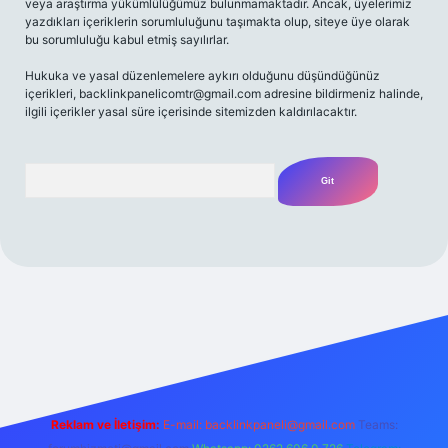
veya araştırma yükümlülüğümüz bulunmamaktadır. Ancak, üyelerimiz
yazdıkları içeriklerin sorumluluğunu taşımakta olup, siteye üye olarak
bu sorumluluğu kabul etmiş sayılırlar.
Hukuka ve yasal düzenlemelere aykırı olduğunu düşündüğünüz
içerikleri,
backlinkpanelicomtr@gmail.com
adresine bildirmeniz halinde,
ilgili içerikler yasal süre içerisinde sitemizden kaldırılacaktır.
Arama
et yeni giriş adresi
Reklam ve İletişim:
E-mail:
backlinkpaneli@gmail.com
Teams: