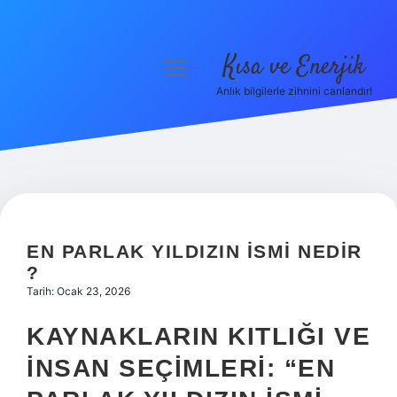
Kısa ve Enerjik
menüyü
aç
Anlık bilgilerle zihnini canlandır!
Anasayfa
Gizlilik Politikası
Yasal Uyarı
Hakkımızda
EN PARLAK YILDIZIN ISMI NEDIR
?
Tarih: Ocak 23, 2026
KAYNAKLARIN KITLIĞI VE
İNSAN SEÇIMLERI: “EN