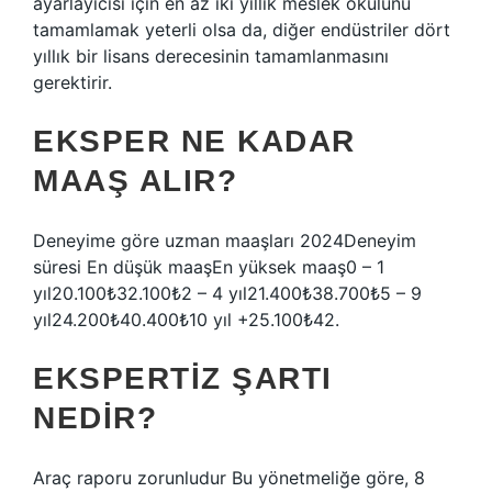
ayarlayıcısı için en az iki yıllık meslek okulunu
tamamlamak yeterli olsa da, diğer endüstriler dört
yıllık bir lisans derecesinin tamamlanmasını
gerektirir.
EKSPER NE KADAR
MAAŞ ALIR?
Deneyime göre uzman maaşları 2024Deneyim
süresi En düşük maaşEn yüksek maaş0 – 1
yıl20.100₺32.100₺2 – 4 yıl21.400₺38.700₺5 – 9
yıl24.200₺40.400₺10 yıl +25.100₺42.
EKSPERTIZ ŞARTI
NEDIR?
Araç raporu zorunludur Bu yönetmeliğe göre, 8