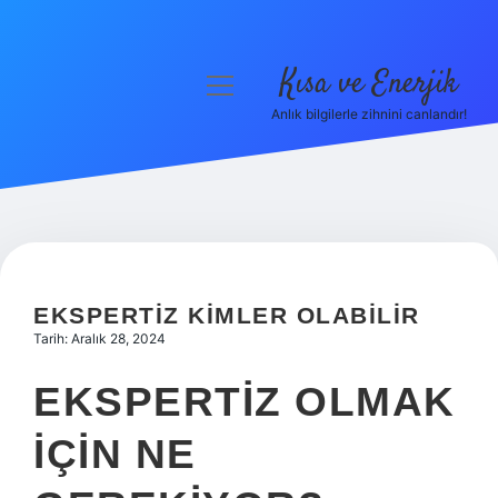
Kısa ve Enerjik
menüyü
aç
Anlık bilgilerle zihnini canlandır!
Anasayfa
Gizlilik Politikası
Yasal Uyarı
Hakkımızda
EKSPERTIZ KIMLER OLABILIR
Tarih: Aralık 28, 2024
EKSPERTIZ OLMAK
IÇIN NE