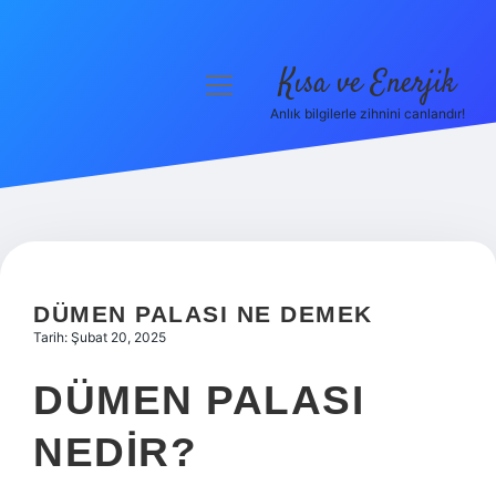
Kısa ve Enerjik
menüyü
aç
Anlık bilgilerle zihnini canlandır!
Anasayfa
Gizlilik Politikası
Yasal Uyarı
Hakkımızda
DÜMEN PALASI NE DEMEK
Tarih: Şubat 20, 2025
DÜMEN PALASI
NEDIR?