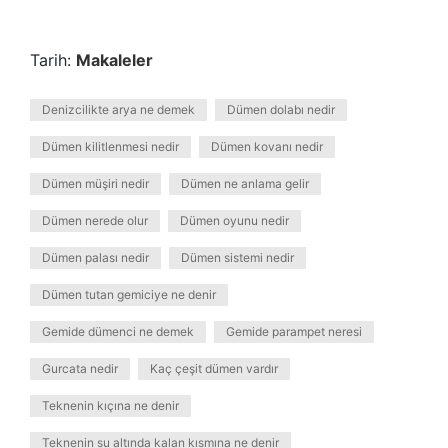
Tarih:
Makaleler
Denizcilikte arya ne demek
Dümen dolabı nedir
Dümen kilitlenmesi nedir
Dümen kovanı nedir
Dümen müşiri nedir
Dümen ne anlama gelir
Dümen nerede olur
Dümen oyunu nedir
Dümen palası nedir
Dümen sistemi nedir
Dümen tutan gemiciye ne denir
Gemide dümenci ne demek
Gemide parampet neresi
Gurcata nedir
Kaç çeşit dümen vardır
Teknenin kıçına ne denir
Teknenin su altında kalan kısmına ne denir