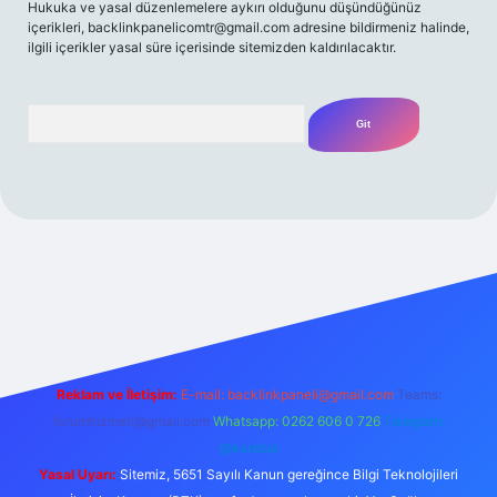
Hukuka ve yasal düzenlemelere aykırı olduğunu düşündüğünüz
içerikleri,
backlinkpanelicomtr@gmail.com
adresine bildirmeniz halinde,
ilgili içerikler yasal süre içerisinde sitemizden kaldırılacaktır.
Arama
resi
Reklam ve İletişim:
E-mail:
backlinkpaneli@gmail.com
Teams:
forumhizmeti@gmail.com
Whatsapp: 0262 606 0 726
Telegram:
@karabul
Yasal Uyarı:
Sitemiz, 5651 Sayılı Kanun gereğince Bilgi Teknolojileri