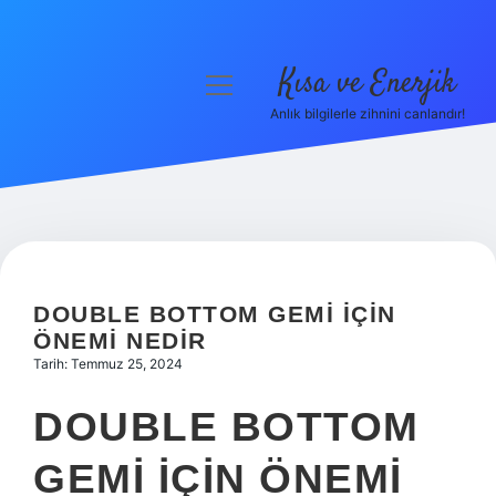
Kısa ve Enerjik
menüyü
aç
Anlık bilgilerle zihnini canlandır!
Anasayfa
Gizlilik Politikası
Yasal Uyarı
Hakkımızda
DOUBLE BOTTOM GEMI IÇIN
ÖNEMI NEDIR
Tarih: Temmuz 25, 2024
DOUBLE BOTTOM
GEMI İÇIN ÖNEMI