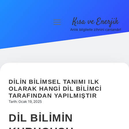
Kısa ve Enerjik
menüyü
aç
Anlık bilgilerle zihnini canlandır!
Anasayfa
Gizlilik Politikası
Yasal Uyarı
Hakkımızda
DILIN BILIMSEL TANIMI ILK
OLARAK HANGI DIL BILIMCI
TARAFINDAN YAPILMIŞTIR
Tarih: Ocak 19, 2025
DIL BILIMIN