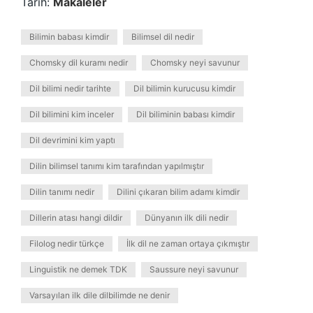
Tarih:
Makaleler
Bilimin babası kimdir
Bilimsel dil nedir
Chomsky dil kuramı nedir
Chomsky neyi savunur
Dil bilimi nedir tarihte
Dil bilimin kurucusu kimdir
Dil bilimini kim inceler
Dil biliminin babası kimdir
Dil devrimini kim yaptı
Dilin bilimsel tanımı kim tarafından yapılmıştır
Dilin tanımı nedir
Dilini çıkaran bilim adamı kimdir
Dillerin atası hangi dildir
Dünyanın ilk dili nedir
Filolog nedir türkçe
İlk dil ne zaman ortaya çıkmıştır
Linguistik ne demek TDK
Saussure neyi savunur
Varsayılan ilk dile dilbilimde ne denir