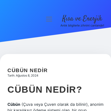
Kısa ve Enerjik
menüyü
aç
Anlık bilgilerle zihnini canlandır!
Anasayfa
Gizlilik Politikası
Yasal Uyarı
Hakkımızda
CÜBÜN NEDIR
Tarih: Ağustos 8, 2024
CÜBÜN NEDIR?
Cübün
(Çuva veya Çuven olarak da bilinir), anonim
bir karşılıksız ödeme sistemi olan, bir grup