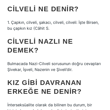
CILVELI NE DENIR?
1. Çapkın, cilveli, şakacı, cilveli, cilveli: İşte Birsen,
bu çapkın kız (Câhit S.
CILVELI NAZLI NE
DEMEK?
Bulmacada Nazi-Cilveli sorusunun doğru cevapları
Şivekar, İşveli, Nazenin ve Şiveli’dir.
KIZ GIBI DAVRANAN
ERKEĞE NE DENIR?
İnterseksüalite olarak da bilinen bu durum, bir