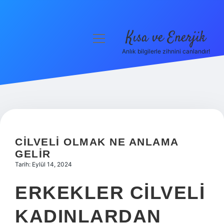
Kısa ve Enerjik
menüyü
aç
Anlık bilgilerle zihnini canlandır!
Anasayfa
Gizlilik Politikası
Yasal Uyarı
Hakkımızda
CILVELI OLMAK NE ANLAMA
GELIR
Tarih: Eylül 14, 2024
ERKEKLER CILVELI
KADINLARDAN