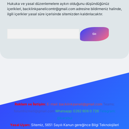
Hukuka ve yasal düzenlemelere aykırı olduğunu düşündüğünüz
içerikleri,
backlinkpanelicomtr@gmail.com
adresine bildirmeniz halinde,
ilgili içerikler yasal süre içerisinde sitemizden kaldırılacaktır.
Arama
t yeni giriş adresi
Reklam ve İletişim:
E-mail:
backlinkpaneli@gmail.com
Teams:
forumhizmeti@gmail.com
Whatsapp: 0262 606 0 726
Telegram:
@karabul
Yasal Uyarı:
Sitemiz, 5651 Sayılı Kanun gereğince Bilgi Teknolojileri