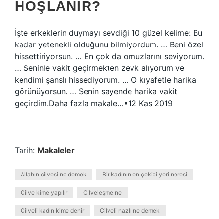
HOŞLANIR?
İşte erkeklerin duymayı sevdiği 10 güzel kelime: Bu
kadar yetenekli olduğunu bilmiyordum. … Beni özel
hissettiriyorsun. … En çok da omuzlarını seviyorum.
… Seninle vakit geçirmekten zevk alıyorum ve
kendimi şanslı hissediyorum. … O kıyafetle harika
görünüyorsun. … Senin sayende harika vakit
geçirdim.Daha fazla makale…•12 Kas 2019
Tarih:
Makaleler
Allahın cilvesi ne demek
Bir kadının en çekici yeri neresi
Cilve kime yapılır
Cilveleşme ne
Cilveli kadın kime denir
Cilveli nazlı ne demek