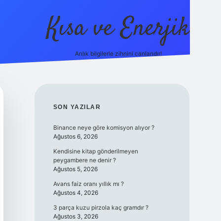
Kısa ve Enerjik
Anlık bilgilerle zihnini canlandır!
ilbet yeni giriş adresi
SIDEBAR
SON YAZILAR
Binance neye göre komisyon alıyor ?
Ağustos 6, 2026
Kendisine kitap gönderilmeyen
peygambere ne denir ?
Ağustos 5, 2026
Avans faiz oranı yıllık mı ?
Ağustos 4, 2026
3 parça kuzu pirzola kaç gramdır ?
Ağustos 3, 2026