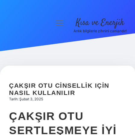
Kısa ve Enerjik
menüyü
aç
Anlık bilgilerle zihnini canlandır!
Anasayfa
Gizlilik Politikası
Yasal Uyarı
Hakkımızda
ÇAKŞIR OTU CINSELLIK IÇIN
NASIL KULLANILIR
Tarih: Şubat 3, 2025
ÇAKŞIR OTU
SERTLEŞMEYE IYI