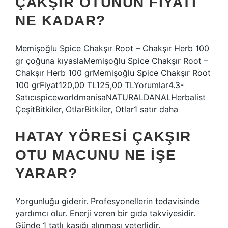
ÇAKŞIR OTUNUN FIYATI
NE KADAR?
Memişoğlu Spice Chakşır Root – Chakşır Herb 100
gr çoğuna kıyaslaMemişoğlu Spice Chakşır Root –
Chakşır Herb 100 grMemişoğlu Spice Chakşır Root
100 grFiyat120,00 TL125,00 TLYorumlar4.3-
SatıcıspiceworldmanisaNATURALDANALHerbalist
ÇeşitBitkiler, OtlarBitkiler, Otlar1 satır daha
HATAY YÖRESI ÇAKŞIR
OTU MACUNU NE IŞE
YARAR?
Yorgunluğu giderir. Profesyonellerin tedavisinde
yardımcı olur. Enerji veren bir gıda takviyesidir.
Günde 1 tatlı kaşığı alınması yeterlidir.