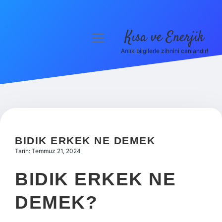
Kısa ve Enerjik
menüyü
aç
Anlık bilgilerle zihnini canlandır!
Anasayfa
Gizlilik Politikası
Yasal Uyarı
Hakkımızda
BIDIK ERKEK NE DEMEK
Tarih: Temmuz 21, 2024
BIDIK ERKEK NE
DEMEK?