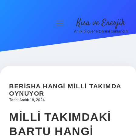
Kısa ve Enerjik
menüyü
aç
Anlık bilgilerle zihnini canlandır!
Anasayfa
Gizlilik Politikası
Yasal Uyarı
Hakkımızda
BERISHA HANGI MILLI TAKIMDA
OYNUYOR
Tarih: Aralık 18, 2024
MILLI TAKIMDAKI
BARTU HANGI