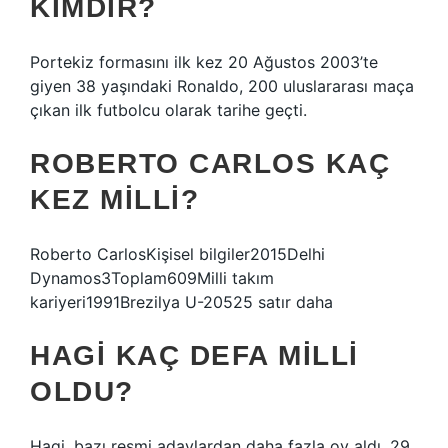
KIMDIR?
Portekiz formasını ilk kez 20 Ağustos 2003’te
giyen 38 yaşındaki Ronaldo, 200 uluslararası maça
çıkan ilk futbolcu olarak tarihe geçti.
ROBERTO CARLOS KAÇ
KEZ MILLI?
Roberto CarlosKişisel bilgiler2015Delhi
Dynamos3Toplam609Milli takım
kariyeri1991Brezilya U-20525 satır daha
HAGI KAÇ DEFA MILLI
OLDU?
Hagi, bazı resmi adaylardan daha fazla oy aldı. 29