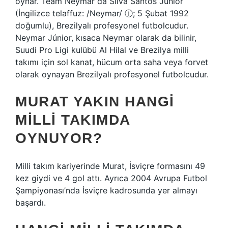
oynar. Team Neymar da Silva Santos Júnior
(İngilizce telaffuz: /Neymar/ ⓘ; 5 Şubat 1992
doğumlu), Brezilyalı profesyonel futbolcudur.
Neymar Júnior, kısaca Neymar olarak da bilinir,
Suudi Pro Ligi kulübü Al Hilal ve Brezilya milli
takımı için sol kanat, hücum orta saha veya forvet
olarak oynayan Brezilyalı profesyonel futbolcudur.
MURAT YAKIN HANGI
MILLI TAKIMDA
OYNUYOR?
Milli takım kariyerinde Murat, İsviçre formasını 49
kez giydi ve 4 gol attı. Ayrıca 2004 Avrupa Futbol
Şampiyonası’nda İsviçre kadrosunda yer almayı
başardı.