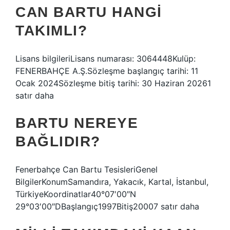
CAN BARTU HANGI
TAKIMLI?
Lisans bilgileriLisans numarası: 3064448Kulüp:
FENERBAHÇE A.Ş.Sözleşme başlangıç ​​tarihi: 11
Ocak 2024Sözleşme bitiş tarihi: 30 Haziran 20261
satır daha
BARTU NEREYE
BAĞLIDIR?
Fenerbahçe Can Bartu TesisleriGenel
BilgilerKonumSamandıra, Yakacık, Kartal, İstanbul,
TürkiyeKoordinatlar40°07′00″N
29°03′00″DBaşlangıç1997Bitiş20007 satır daha