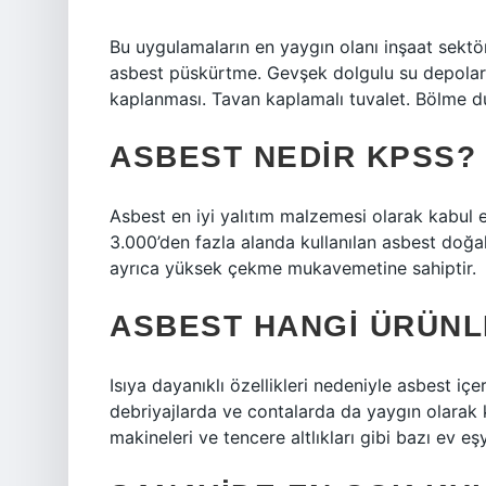
Bu uygulamaların en yaygın olanı inşaat sektör
asbest püskürtme. Gevşek dolgulu su depoları
kaplanması. Tavan kaplamalı tuvalet. Bölme d
ASBEST NEDIR KPSS?
Asbest en iyi yalıtım malzemesi olarak kabul ed
3.000’den fazla alanda kullanılan asbest doğal
ayrıca yüksek çekme mukavemetine sahiptir.
ASBEST HANGI ÜRÜNL
Isıya dayanıklı özellikleri nedeniyle asbest i
debriyajlarda ve contalarda da yaygın olarak k
makineleri ve tencere altlıkları gibi bazı ev e