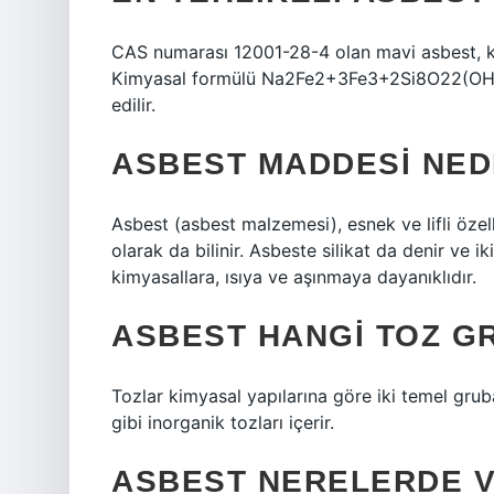
CAS numarası 12001-28-4 olan mavi asbest, krok
Kimyasal formülü Na2Fe2+3Fe3+2Si8O22(OH)2 ol
edilir.
ASBEST MADDESI NED
Asbest (asbest malzemesi), esnek ve lifli özel
olarak da bilinir. Asbeste silikat da denir ve ik
kimyasallara, ısıya ve aşınmaya dayanıklıdır.
ASBEST HANGI TOZ G
Tozlar kimyasal yapılarına göre iki temel grub
gibi inorganik tozları içerir.
ASBEST NERELERDE V