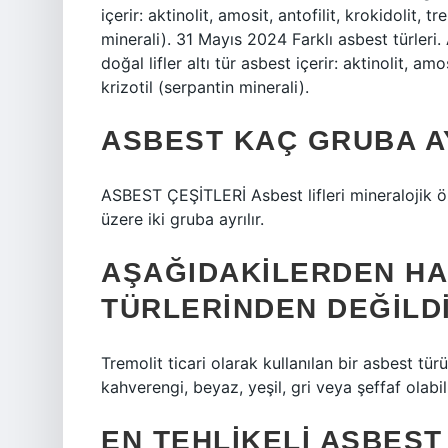
içerir: aktinolit, amosit, antofilit, krokidolit, 
minerali). 31 Mayıs 2024 Farklı asbest türleri. A
doğal lifler altı tür asbest içerir: aktinolit, amo
krizotil (serpantin minerali).
ASBEST KAÇ GRUBA A
ASBEST ÇEŞİTLERİ Asbest lifleri mineralojik öze
üzere iki gruba ayrılır.
AŞAĞIDAKILERDEN HA
TÜRLERINDEN DEĞILD
Tremolit ticari olarak kullanılan bir asbest tü
kahverengi, beyaz, yeşil, gri veya şeffaf olabili
EN TEHLIKELI ASBEST