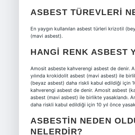
ASBEST TÜREVLERI N
En yaygın kullanılan asbest türleri krizotil (b
(mavi asbest).
HANGI RENK ASBEST 
Amosit asbeste kahverengi asbest de denir. A
yılında krokidolit asbest (mavi asbest) ile birl
(beyaz asbest) daha riskli kabul edildiği için
kahverengi asbest de denir. Amosit asbest (kah
asbest (mavi asbest) ile birlikte yasaklandı. A
daha riskli kabul edildiği için 10 yıl önce yasak
ASBESTIN NEDEN OLD
NELERDIR?