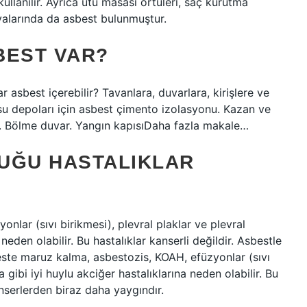
ullanılır. Ayrıca ütü masası örtüleri, saç kurutma
şyalarında da asbest bulunmuştur.
BEST VAR?
 asbest içerebilir? Tavanlara, duvarlara, kirişlere ve
u depoları için asbest çimento izolasyonu. Kazan ve
t. Bölme duvar. Yangın kapısıDaha fazla makale…
UĞU HASTALIKLAR
lar (sıvı birikmesi), plevral plaklar ve plevral
 neden olabilir. Bu hastalıklar kanserli değildir. Asbestle
beste maruz kalma, asbestozis, KOAH, efüzyonlar (sıvı
a gibi iyi huylu akciğer hastalıklarına neden olabilir. Bu
kanserlerden biraz daha yaygındır.