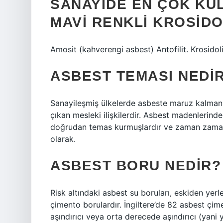
SANAYIDE EN ÇOK KU
MAVI RENKLI KROSIDO
Amosit (kahverengi asbest) Antofilit. Krosidol
ASBEST TEMASI NEDI
Sanayileşmiş ülkelerde asbeste maruz kalmanı
çıkan mesleki ilişkilerdir. Asbest madenlerinde
doğrudan temas kurmuşlardır ve zaman zaman 
olarak.
ASBEST BORU NEDIR?
Risk altındaki asbest su boruları, eskiden yerl
çimento borulardır. İngiltere’de 82 asbest çi
aşındırıcı veya orta derecede aşındırıcı (yani y