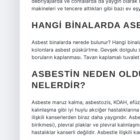
debriyajlarda ve contalarda da yaygın olarak k
makineleri ve tencere altlıkları gibi bazı ev e
HANGI BINALARDA AS
Asbest binalarda nerede bulunur? Hangi binalar
kolonlara asbest püskürtme. Gevşek dolgulu s
boruların kaplanması. Tavan kaplamalı tuvale
ASBESTIN NEDEN OLD
NELERDIR?
Asbeste maruz kalma, asbestozis, KOAH, efüzyon
kalınlaşma gibi iyi huylu akciğer hastalıklarına
ilişkili kanserlerden biraz daha yaygındır. As
birikmesi), plevral plaklar ve plevral kalınlaşm
hastalıklar kanserli değildir. Asbestle ilişkili 