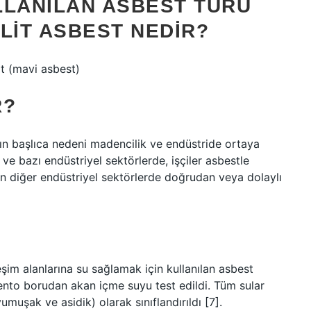
LLANILAN ASBEST TÜRÜ
LIT ASBEST NEDIR?
it (mavi asbest)
R?
n başlıca nedeni madencilik ve endüstride ortaya
 ve bazı endüstriyel sektörlerde, işçiler asbestle
diğer endüstriyel sektörlerde doğrudan veya dolaylı
eşim alanlarına su sağlamak için kullanılan asbest
mento borudan akan içme suyu test edildi. Tüm sular
umuşak ve asidik) olarak sınıflandırıldı [7].