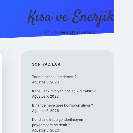
Kısa ve Enerjik
Anlık bilgilerle zihnini canlandır!
ilbet yeni giriş adresi
SIDEBAR
SON YAZILAR
Tarihte sancak ne demek ?
Ağustos 8, 2026
Kapalılar kimin yanında açık durabilir ?
Ağustos 7, 2026
Binance neye göre komisyon alıyor ?
Ağustos 6, 2026
Kendisine kitap gönderilmeyen
peygambere ne denir ?
Ağustos 5, 2026