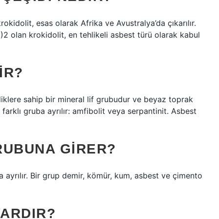
idolit, esas olarak Afrika ve Avustralya’da çıkarılır.
an krokidolit, en tehlikeli asbest türü olarak kabul
IR?
liklere sahip bir mineral lif grubudur ve beyaz toprak
i farklı gruba ayrılır: amfibolit veya serpantinit. Asbest
RUBUNA GIRER?
a ayrılır. Bir grup demir, kömür, kum, asbest ve çimento
ARDIR?